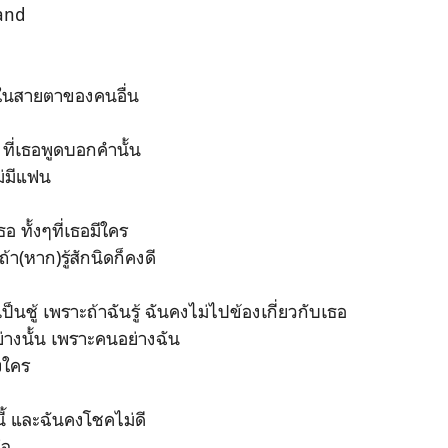
Band
​ ในสายตาของคนอื่น
 ที่เธอพูดบอกคำนั้น
ม่มีแฟน
​ ทั้งๆที่เธอมีใคร
ถ้า(หาก)รู้สักนิดก็คงดี
เป็นชู้​ เพราะถ้าฉันรู้​ ฉันคงไม่ไปข้องเกี่ยวกับเธอ​
่างนั้น​ เพราะคนอย่างฉัน
งใคร
้ และฉันคงโชคไม่ดี
ใจ