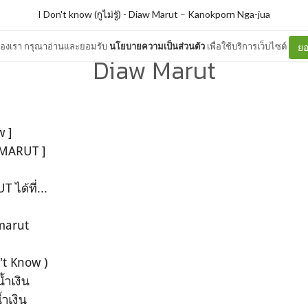
I Don't know (กูไม่รู้) - Diaw Marut
–
Kanokporn Nga-jua
ต์ของเรา กรุณาอ่านและยอมรับ
นโยบายความเป็นส่วนตัว
เพื่อใช้บริการเว็บไซต์
ยอ
Diaw Marut
w ]
W MARUT ]
 ได้ที่...
arut​
't​ Know​ )​
้ำ​เงิน​
ำ​เงิน​