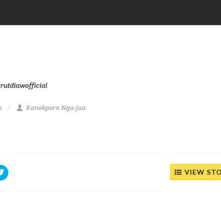
utdiawofficial
m
Kanokporn Nga-jua
VIEW ST