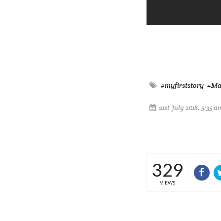
#myfirststory
#Mar
21st July 2018, 5:35 a
329
VIEWS