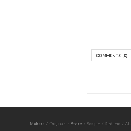
COMMENTS
(
0)
Makers
/
Originals
/
Store
/
Sample
/
Redeem
/
Ab