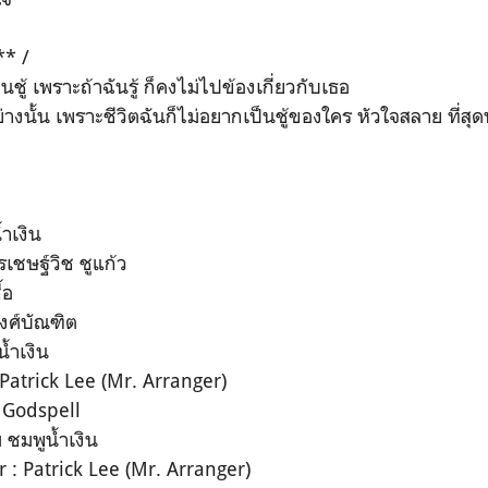
** /
็นชู้​ เพราะถ้าฉันรู้ ก็คงไม่ไปข้องเกี่ยวกับเธอ
างนั้น เพราะชีวิตฉันก็ไม่อยากเป็นชู้ของใคร​ หัวใจสลาย ที่สุด
้ำเงิน
ุรเชษฐ์วิช ชูแก้ว
อ​
พงศ์บัณฑิต
้ำ​เงิน
Patrick Lee (Mr.​ Arranger)​
 Godspell
ชมพู​น้ำ​เงิน​
: Patrick Lee (Mr.​ Arranger)​