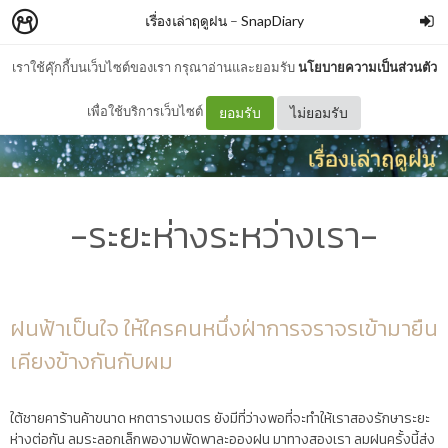
เรื่องเล่าฤดูฝน
–
SnapDiary
เราใช้คุ๊กกี้บนเว็บไซต์ของเรา กรุณาอ่านและยอมรับ
นโยบายความเป็นส่วนตัว
เพื่อใช้บริการเว็บไซต์
ยอมรับ
ไม่ยอมรับ
-ระยะห่างระหว่างเรา-
ฝนฟ้าเป็นใจ ให้ใครคนหนึ่งฝ่าการจราจรเข้ามายืน
เคียงข้างกันกับผม
ใต้ชายคาร้านค้าขนาด หกตารางเมตร ยังมีที่ว่างพอที่จะทำให้เราสองรักษาระยะ
ห่างต่อกัน ลมระลอกเล็กพองามพัดพาละอองฝน มาทางสองเรา ลมฝนครั้งนี้ส่ง