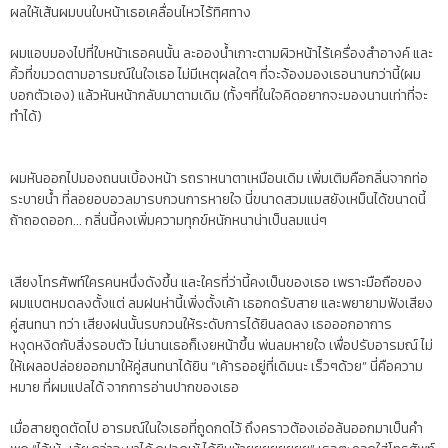
ผลให้เส้นผมบนใบหน้าเธอเคลื่อนไหวไร้ทิศทาง
ผมแอบมองไปที่ใบหน้าเธอคนนั้น ละอองน้ำเกาะตามผิวหน้าไร้เครื่องสำอางค์ และ
คิ้วที่ขมวดตามอารมณ์ในใจเธอ ไม่มีเหตุผลใดๆ ที่จะจ้องมองเธอนานกว่านี้(ผม
บอกตัวเอง) แล้วหันหน้ากลับมาตามเดิม (ทั้งๆที่ในใจคิดอยากจะมองนานเท่าที่จะ
ทำได้)
ผมหันออกไปมองถนนเบิ้องหน้า รถราหนาตาเหมือนเดิม เพิ่มเติมคือกลิ่นจากท่อ
ระบายน้ำ ที่ลอยอบอวลมารบกวนการหายใจ นี่ขนาดสวมแมสยังเหม็นได้ขนาดนี้
ถ้าถอดออก... กลิ่นนี้คงเพิ่มความทุกข์หนักหนาน่าเป็นลมแน่ๆ
เสียงโทรศัพท์ใครคนหนึ่งดังขึ้น และใครที่ว่านี้คงเป็นของเธอ เพราะมือถือของ
ผมแบตหมดลงตั้งแต่ ลมฝนห่านี้เพิ่งตั้งเค้า เธอกดรับสาย และพยายามฟังเสียง
คู่สนทนา ทว่า เสียงฝนนั้นรบกวนให้ระดับการได้ยินลดลง เธอออกอาการ
หงุดหงิดกับสิ่งรอบตัว ไม่นานเธอก็เงยหน้าขึ้น พ่นลมหายใจ เพื่อปรับอารมณ์ ไม่
ให้เผลอปล่อยออกมาให้คู่สนทนาได้ยิน “เค้ารออยู่ที่เดิมนะ เร็วๆด้วย” นี่คือความ
หมาย ที่ผมแปลได้ จากการอ่านปากของเธอ
เมื่อสายถูดตัดไป อารมณ์ในใจเธอที่ถูดกดไว้ ถึงคราวต้องเอ่อล้นออกมาเป็นคำ