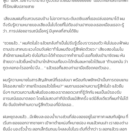
พูด “ไอ้เห้…เอ้ย กว่าจะมาได้ กูปวดเข้ ได้ยินม้ายยยยยยยย” เธอตะคอกใส่โทรศัพท์
ที่ไร้คนฟังปลายสาย
เสียงลมฝนที่รบกวนรอบข้าง ไม่อาจทานระดับเดซิเบลที่เธอเปล่งออกมาได้ ผม
จึงรับรู้ความหมายของเสียงนั้นไปโดยที่ไม่ต้องอ่านปากของเธอเหมือนเธอจะรู้
ว่า…การปล่อยอารมณ์เมื่อครู่ มีบุคคลที่สามได้ยิน
“ซวยแล้ว…” ผมคิดในใจ แล้วแกล้งทำเป็นไม่รับรู้เรื่องราวรอบตัว หันไปมองฟ้าฝน
ตามประสาคนระแวงโดนจับผิด“ทำไมผมต้องรู้สึกผิดด้วยวะ” เสียงสองในมโน
สำนึกถามผมในหัว ยังไม่ทันจะได้คำตอบจากคำถามนี้ เธอก็ขยับเข้ามาชิดผม หัน
ซ้ายขวา แล้วยื่นหน้าเข้ามาใกล้ๆจนเกือบจะได้กลิ่นลมหายใจใต้แมส “ถ้าบอกมัน ว่า
กูตะคอกอะไรออกไป มึง…. “ แล้วเธอก็แสดงท่าเอามือเชือดคอตัวเอง…
ผมรู้ความหมายในสารสัญลักษณ์ที่เธอส่งมา พร้อมกับพยักหน้าเป็นการตอบแทน
ให้เธอสบายใจ“สาแก่ใจเธอแล้วใช่ไหม?” ผมถามเธอผ่านความรู้สึกในใจ แล้วยืน
นิ่งๆ ทบทวนความสัมพันธ์ของสองเราตลอดเวลาที่รู้จักกัน ผมเป็นเบ้รองรับ
อารมณ์เธอมาตลอด โดยไม่แสดงท่าทีขัดขืนแม้สักครั้ง แต่มีสิ่งเดียวที่ผมทำไม่ได้
คือ ขืนขัดหักห้ามความรู้สึกตัวเองที่มีต่อเธอ...
ฝนหยุดลงแล้ว….มีเพียงละอองน้ำบางส่วนที่ล่องลอยอยู่ในอากาศ ผสมกับผู้คน ที่
เริ่มทะยอยออกจากชายคา เข้าหาตำแหน่งที่หมายปอง คนแล้วคนเล่า เราสองต่าง
ยืนนิ่ง มองริ้วน้ำระลอกเล็กริมถนน ไหลลงไปในระดับที่ต่ำกว่า ระลอกแล้วระลอก