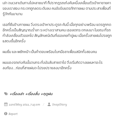
เล่า จนเวลาเดินทางไปหลายนาที ก็ปรากฎรถเก๋งคันหนึ่งเคลื่อนตัวเข้าหาชายคา
ของเราสอง กระจกถูกลดระดับลง คนขับบีบแตรทักทายผม ตามประสาเพื่อนที่
รู้จักกันมานาน
เธอที่ยืนข้างกายผม วิ่งตรงเข้าหาประตูรถ คันนี้ เมื่อทุกอย่างพร้อม แตรถูกกด
อีกครั้งเป็นสัญญาณร่ำลา ระหว่างเราสามคน เธอลดกระจกลงมา ในขณะที่รถ
กำลังเคลื่อนตัวออกไป สัญลักษณ์เดิมที่เธอเคยทำขู่ผม เมื่อครั้งสายฝนโปรยถูก
แสดงขึ้นอีกครั้ง
ผมยิ้ม และพยักหน้า เป็นคำตอบพร้อมโบกมือลาเพื่อนสนิททั้งสองคน
ผมมองรถเก่งคันนั้นจนกระทั่งมันลับสายตาไป จึงเริ่มคิดวางแผนหาอะไร
ลงท้อง….ก่อนที่สายฝนจะโปรยปรายลงมาอีกครั้ง
#เรื่องเล่า
#เรื่องสั้น
#ฤดูฝน
22nd May 2022, 7:45 am
SnapDiary
Report