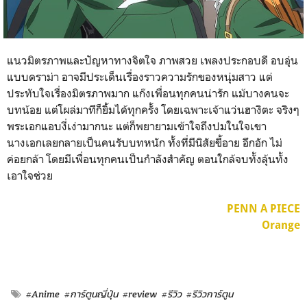
แนวมิตรภาพและปัญหาทางจิตใจ ภาพสวย เพลงประกอบดี อบอุ่น
แบบดราม่า อาจมีประเด็นเรื่องราวความรักของหนุ่มสาว แต่
ประทับใจเรื่องมิตรภาพมาก แก๊งเพื่อนทุกคนน่ารัก แม้บางคนจะ
บทน้อย แต่โผล่มาทีก็ยิ้มได้ทุกครั้ง โดยเฉพาะเจ้าแว่นฮางิตะ จริงๆ
พระเอกแอบงี่เง่ามากนะ แต่ก็พยายามเข้าใจถึงปมในใจเขา
นางเอกเลยกลายเป็นคนรับบทหนัก ทั้งที่มีนิสัยขี้อาย อึกอัก ไม่
ค่อยกล้า โดยมีเพื่อนทุกคนเป็นกำลังสำคัญ ตอนใกล้จบทั้งลุ้นทั้ง
เอาใจช่วย
PENN A PIECE
Orange
#Anime
#การ์ตูนญี่ปุ่น
#review
#รีวิว
#รีวิวการ์ตูน