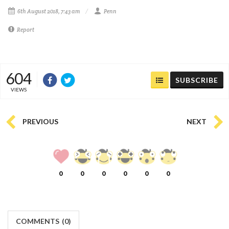
6th August 2018, 7:43 am
Penn
Report
604
SUBSCRIBE
VIEWS
PREVIOUS
NEXT
0
0
0
0
0
0
COMMENTS
(
0)