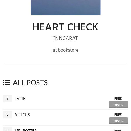
HEART CHECK
INNCARAT
at bookstore
ALL POSTS
LATTE
1
FREE
READ
ATTICUS
2
FREE
READ
MR. POTTER
3
FREE