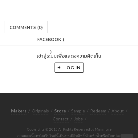
COMMENTS
(
0)
FACEBOOK
(
)
เข้าสู่ระบบเพื่อแสดงความคิดเห็น
LOG IN
Makers
/
Originals
/
Store
/
Sample
/
Redeem
/
About
/
Contact
/
Jobs
/
Copyrights © 2015 All Rights Reserved by Minimore
ภาพและเนื้อหาในเว็บไซต์นี้เป็นงานมีลิขสิทธิ์ ห้ามทำซ้ำหรือดัดแปลง