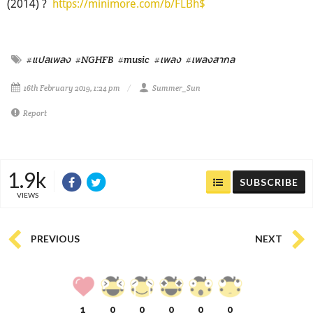
(2014) ?
https://minimore.com/b/FLBh$
#แปลเพลง
#NGHFB
#music
#เพลง
#เพลงสากล
16th February 2019, 1:24 pm
Summer_Sun
Report
1.9k
SUBSCRIBE
VIEWS
PREVIOUS
NEXT
1
0
0
0
0
0