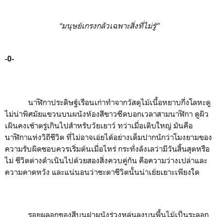
“
มนุษย์เกรงกลัวเฉพาะสิ่งที่ไม่รู้
”
-0-
นาฬิกาประดิษฐ์เรือนเก่าทำจากวัสดุไม้เนื้อหยาบกึ่งโลหะดู
ไม่น่าพิศมัยแขวนบนผนังห้องสีขาวซีดบอกเวลาสามนาฬิกา ดูผิว
เผินคงเช้าตรู่เกินไปสำหรับวัยเยาว์ ทว่าเมื่อเติบใหญ่ มันคือ
นาฬิกาแห่งวิถีชีวิต ที่ไม่อาจเอ่ยได้อย่างเต็มปากนักว่าโมงยามของ
ความรับผิดชอบควรเริ่มต้นเมื่อไหร่ กระทั่งลังเลว่ามีวันสิ้นสุดหรือ
ไม่ ชีวิตต่างดำเนินไปด้วยสองสิ่งควบคู่กัน คือความว่างเปล่าและ
ความคาดหวัง และแน่นอนว่าชะตาชีวิตนั้นน่าเย้ยเยาะเพียงใด
รอยผุลอกของสีบนฝาผนังร่วงหล่นลงบนพื้นไม้เป็นระลอก