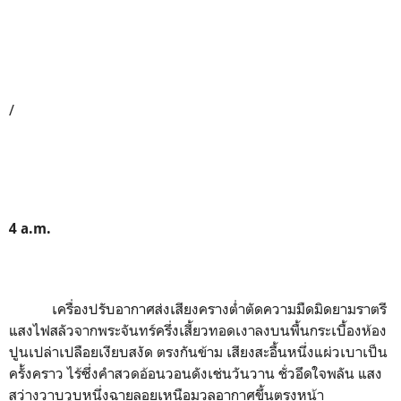
/
4 a
.
m
.
เครื่องปรับอากาศส่งเสียงครางต่ำตัดความมืดมิดยามราตรี
แสงไฟสลัวจากพระจันทร์ครึ่งเสี้ยวทอดเงาลงบนพื้นกระเบื้องห้อง
ปูนเปล่าเปลือยเงียบสงัด ตรงกันข้าม เสียงสะอื้นหนึ่งแผ่วเบาเป็น
ครั้งคราว ไร้ซึ่งคำสวดอ้อนวอนดังเช่นวันวาน ชั่วอึดใจพลัน แสง
สว่างวาบวูบหนึ่งฉายลอยเหนือมวลอากาศขึ้นตรงหน้า