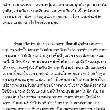
คล้ายความชราพรากความหนุ่มสาวจากมวลมนุษย์ อนุมานแทบไม่
ถูกถึงจุดกำเนิดร่องรอยสึกหรอ เฉกเช่นเดียวกับเนื้อหนังหยาบ
กระด้างบนฝ่ามือขาวซีดคู่หนึ่ง
,
ทุกอย่างภายในรวมถึงสิ่งมีชีวิต
เพียงตนเดียวช่างโสโครกไม่ต่างกัน
ร่างสูงปัดป่ายฝุ่นเขรอะออกจากเสื้อสูทสีดำด่าง เศษซาก
สกปรกเหล่านั้นติดมาพร้อมกับเขาหลังเสร็จสิ้นการทำงานข้างนอก
อย่างลวก ๆ ไม่เพียงแต่ติดอยู่บนพื้นที่จุดเดียว รวมถึงกางเกงสแล
คเนื้อดี
,
อีกหนึ่งรอยบนต้นขา หนำซ้ำยังเกาะกลุ่มซึมถึงสองจุดบน
เตียงขนาดหกฟุตไว้เป็นที่ระลึก
,
เศษขี้เถ้าพร้อมรอยเลือดแห้งกรัง
เปรอะเปื้อนเป็นวงกว้างกับผ้านวมผืนโปรด อันที่จริง ถ้าจะให้พูด
อย่างถูกต้องอมนุษย์ไม่มีความจำเป็นต้องนอนให้ครบแปดชั่วโมง
หรือกระทั่งแอบงีบสักนาทีด้วยซ้ำ พวกเขามีเวลาเหลือเฟือสำหรับ
ใช้ชีวิต บางตนถึงกับแฝงปะปนในโลกมนุษย์เหล่านั้นมีถมไป จน
กลายเป็นเรื่องธรรมดาบ้างทำงานหามรุ่งหามค่ำ และใกล้เคียง
ความเป็นมนุษย์เข้าไปทุกที บ้างก็เสวยสุขในคฤหาสน์สักแห่ง
กลางกรุง จากการเก็บหอมรอมริบเป็นเวลาหลายทศวรรษ บ้างยัง