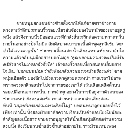
ชายหนุ่มยกแขนข้างซ้ายตั้งฉากให้แก่ชายชราข้างกาย
ดวงตาเว้าลึกประกอบริ้วรอยเหี่ยวย่นจ้องมองใบหน้าของเขาอยู่ครู่
หนึ่ง แล้วจึงทาบนิ้วมืออ่อนแรงที่กำลังสั่นระริกต่อความหวาดหวั่น
ภายในอกอย่างปิดไม่มิด สัมผัสบางเบาบนเนื้อผ้าชุดสูทสีเข้ม
'
ผม
จำได้ แววตาคู่นั้น
'
ชายชราเอื้อนเอ่ย น้ำเสียงแหบแห้ง ทว่าจับใจ
ความแล้วกลับนุ่มลึกอย่างบอกไม่ถูก
'
คุณบอกผมว่าเราจะเป็นนิรัน
ดร์ถ้าหากไม่เกรงกลัวสิ่งใด
'
เจ้าของริ้วรอยเหี่ยวย่นลอบยิ้มอย่าง
ใจเย็น
'
บอกผมหน่อย ว่ายังต้องกลัวภาพตรงหน้าหรือเปล่า
'
ชาย
หนุ่มเอียงตัว มองลึกไปยังแววตาคู่สวยตรงหน้า กาลเวลาไม่อาจ
พรากดวงตาสีวอลนัทไปจากกายของเขาได้ เว้นเสียแต่สีคล้ำบน
รอยเปลือกนอก
กระนั้น, ภาพจำทุกอย่างในการมีอยู่จากตัวตนของ
ชายตรงหน้ายังคงแจ่มชัด เขาส่ายหน้าตอบกลับเสียงอ่อน
ทันที
'
มนุษย์เกรงกลัวเฉพาะสิ่งที่ไม่รู้
'
บทสนทนาถูกปล่อยทิ้งไว้
เพียงเท่านั้น ทั้งสองฝ่ายอาศัยความเงียบเป็นคำตอบโยงใยนัยยะ
สำคัญของเนื้อสาร ชายชราอนุญาตให้น้ำเสียงทุ้มลึกส่งผ่านความ
สงบนิ่ง ดังเวียนวนซ้ำแล้วซ้ำเล่าอยู่ภายใน ราวม้วนเทปเพลง