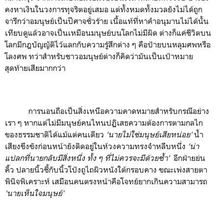
คงหาเงินในวงการทุจริตอยู่เสมอ แต่ทั้งหมดทั้งมวลยังไม่ได้ถูก
จารึกว่าอมนุษย์เป็นปีศาจชั่วร้าย เนื้อแท้ที่หาคำอนุมานไม่ได้นั้น
เทียบดูแล้วอาจเป็นเหมือนมนุษย์บนโลกไม่มีผิด ต่างก็แค่ชีวิตบน
โลกมีกฎบัญญัติไว้แลกกับความรู้สึกต่าง ๆ คือป้ายบนหลุมศพหรือ
โลงศพ ทว่าสำหรับชาวอมนุษย์ต่างก็คิดว่ามันเป็นเป้าหมาย
สุดท้ายเสียมากกว่า
การนอนถือเป็นสิ่งเหนือความคาดหมายสำหรับกรณีอย่าง
เรา ๆ หากแต่ไม่มีมนุษย์คนไหนปฏิเสธความต้องการตามกลไก
ของธรรมชาติได้แม้แต่คนเดียว
'
นายไม่ใช่มนุษย์เสียหน่อย
'
น้ำ
เสียงขึงขังก่อนหน้ายังติดอยู่ในห้วงความทรงจำหลืบหนึ่ง
'
น่า
แปลกที่นายกลับมีสิ่งหนึ่ง ทั้ง ๆ ที่ไม่ควรจะมีด้วยซ้ำ
'
อีกฝ่ายย่น
คิ้ว ปลายนิ้วชี้กับนิ้วโป้งถูไถผิวหนังใต้กรอบคาง ขณะเพ่งสายตา
พินิจพิเคราะห์ เสมือนคนตรงหน้าคือโจทย์ยากเกินความสามารถ
'
นายเห็นใจมนุษย์
'