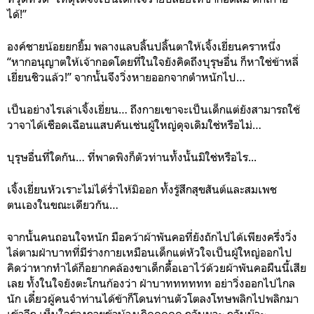
ได้!”
องค์ชายน้อยยกยิ้ม พลางแลบลิ้นปลิ้นตาให้เจิ้งเยี่ยนคราหนึ่ง
“หากอนุญาตให้เจ้ากอดโดยที่ในใจยังคิดถึงบุรุษอื่น ก็หาใช่ข้าหลี่
เยี่ยนชิวแล้ว!” จากนั้นจึงวิ่งหายออกจากตำหนักไป…
เป็นอย่างไรเล่าเจิ้งเยี่ยน… ถึงกายเขาจะเป็นเด็กแต่ยังสามารถใช้
วาจาได้เชือดเฉือนแสบคันเช่นผู้ใหญ่ดุจเดิมใช่หรือไม่…
บุรุษอื่นที่ใดกัน… ที่พาดพิงก็ตัวท่านทั้งนั้นมิใช่หรือไร...
เจิ้งเยี่ยนหัวเราะไม่ได้ร่ำไห้มิออก ทั้งรู้สึกสุขสันต์และสมเพช
ตนเองในขณะเดียวกัน…
จากนั้นคนถอนใจหนัก มือคว้าผ้าพันคอที่ยังถักไปได้เพียงครึ่งวิ่ง
ไล่ตามฝ่าบาทที่มีร่างกายเหมือนเด็กแต่หัวใจเป็นผู้ใหญ่ออกไป
คิดว่าหากทำได้ก็อยากคล้องขาเด็กดื้อเอาไว้ด้วยผ้าพันคอผืนนี้เสีย
เลย ทั้งในใจยังตะโกนก้องว่า ฝ่าบาทททททท อย่าวิ่งออกไปไกล
นัก เดี๋ยวผู้คนจำท่านได้ข้าก็โดนท่านตัวโตลงโทษพลิกไปพลิกมา