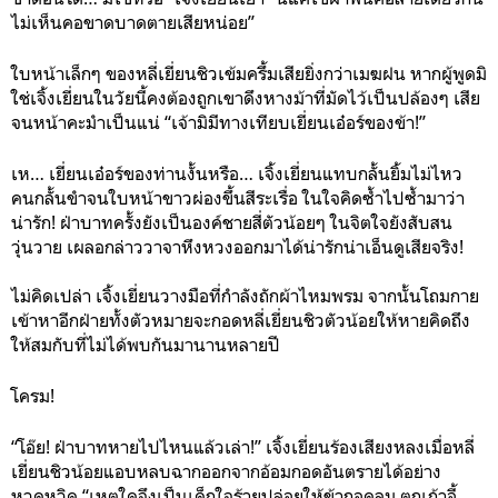
ไม่เห็นคอขาดบาดตายเสียหน่อย”
ใบหน้าเล็กๆ ของหลี่เยี่ยนชิวเข้มครึ้มเสียยิ่งกว่าเมฆฝน หากผู้พูดมิ
ใช่เจิ้งเยี่ยนในวัยนี้คงต้องถูกเขาดึงหางม้าที่มัดไว้เป็นปล้องๆ เสีย
จนหน้าคะมำเป็นแน่ “เจ้ามิมีทางเทียบเยี่ยนเอ๋อร์ของข้า!”
เห… เยี่ยนเอ๋อร์ของท่านงั้นหรือ… เจิ้งเยี่ยนแทบกลั้นยิ้มไม่ไหว
คนกลั้นขำจนใบหน้าขาวผ่องขึ้นสีระเรื่อ ในใจคิดซ้ำไปซ้ำมาว่า
น่ารัก! ฝ่าบาทครั้งยังเป็นองค์ชายสี่ตัวน้อยๆ ในจิตใจยังสับสน
วุ่นวาย เผลอกล่าววาจาหึงหวงออกมาได้น่ารักน่าเอ็นดูเสียจริง!
ไม่คิดเปล่า เจิ้งเยี่ยนวางมือที่กำลังถักผ้าไหมพรม จากนั้นโถมกาย
เข้าหาอีกฝ่ายทั้งตัวหมายจะกอดหลี่เยี่ยนชิวตัวน้อยให้หายคิดถึง
ให้สมกับที่ไม่ได้พบกันมานานหลายปี
โครม!
“โอ๊ย! ฝ่าบาทหายไปไหนแล้วเล่า!” เจิ้งเยี่ยนร้องเสียงหลงเมื่อหลี่
เยี่ยนชิวน้อยแอบหลบฉากออกจากอ้อมกอดอันตรายได้อย่าง
หวุดหวิด “เหตุใดจึงเป็นเด็กใจร้ายปล่อยให้ข้ากอดลม ตกเก้าอี้