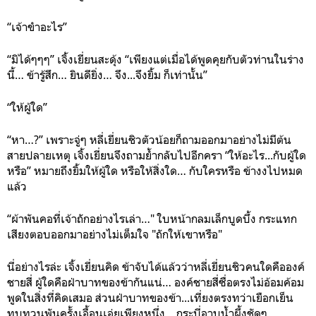
“เจ้าขำอะไร”
“มิได้ๆๆๆ” เจิ้งเยี่ยนสะดุ้ง “เพียงแต่เมื่อได้พูดคุยกับตัวท่านในร่าง
นี้… ข้ารู้สึก… ยินดียิ่ง… จึง...จึงยิ้ม ก็เท่านั้น”
“ให้ผู้ใด”
“หา…?” เพราะจู่ๆ หลี่เยี่ยนชิวตัวน้อยก็ถามออกมาอย่างไม่มีต้น
สายปลายเหตุ เจิ้งเยี่ยนจึงถามย้ำกลับไปอีกครา “ให้อะไร...กับผู้ใด
หรือ” หมายถึงยิ้มให้ผู้ใด หรือให้สิ่งใด… กับใครหรือ ข้างงไปหมด
แล้ว
“ผ้าพันคอที่เจ้าถักอย่างไรเล่า…"
ใบหน้ากลมเล็กบูดบึ้ง กระแทก
เสียงตอบออกมาอย่างไม่เต็มใจ "ถักให้เขาหรือ"
นี่อย่างไรล่ะ เจิ้งเยี่ยนคิด ข้าจับได้แล้วว่าหลี่เยี่ยนชิวคนใดคือองค์
ชายสี่ ผู้ใดคือฝ่าบาทของข้ากันแน่… องค์ชายสี่ซื่อตรงไม่อ้อมค้อม
พูดในสิ่งที่คิดเสมอ ส่วนฝ่าบาทของข้า...เที่ยงตรงทว่าเยือกเย็น
ทบทวนพันครั้งเอื้อนเอ่ยเพียงหนึ่ง... กระบี่อาบน้ำผึ้งชัดๆ...