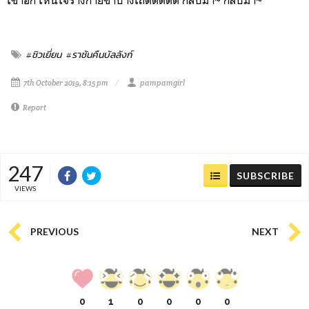
เข้าอีก เห็นใจร่างกายข้าบ้างเถิดดดดด กลับมา~ กลับม๊า~
#ชิวเยี่ยน
#ราชันคืนบัลลังก์
7th October 2019, 8:15 pm
pampamgirl
Report
247
SUBSCRIBE
VIEWS
PREVIOUS
NEXT
0
1
0
0
0
0