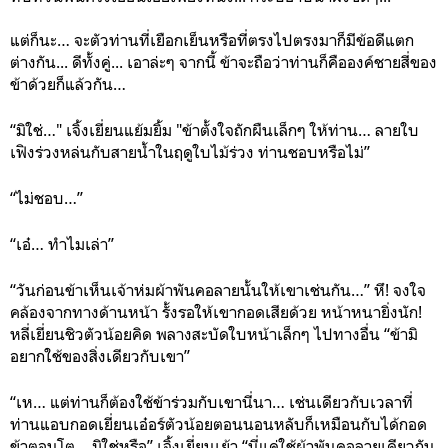
แต่ก็นะ… จะตัวท่านที่เยือกเย็นหรือที่ตรงไปตรงมาก็มีข้อดีแตก
ต่างกัน... ดีทั้งคู่... เอาล่ะๆ จากนี้ ข้าจะถือว่าท่านก็คือองค์ชายสี่ของ
ข้าด้วยก็แล้วกัน…
“มิใช่…" เจิ้งเยี่ยนแย้มยิ้ม "ข้าตั้งใจถักผืนเล็กๆ ให้ท่าน… ลายใบ
เฟิงร่วงหล่นกับสายน้ำในฤดูใบไม้ร่วง ท่านชอบหรือไม่”
“ไม่ชอบ…”
“เอ๋… ทำไมเล่า”
“วันก่อนข้าเห็นเจ้าห่มผ้าพันคอลายนั้นให้เขาเช่นกัน…” หึ! จงใจ
คล้องจากทางด้านหน้า รั้งรอให้เขากอดเสียด้วย หน้าหนายิ่งนัก!
หลี่เยี่ยนชิวตัวน้อยคิด พลางสะบัดใบหน้าเล็กๆ ไปทางอื่น “ข้ามิ
อยากใช้ของสิ่งเดียวกับเขา”
“เห… แต่ท่านก็ต้องใช้ข้าร่วมกับเขานี่นา… เช่นเดียวกับเวลาที่
ท่านแอบกอดเยี่ยนเอ๋อร์ตัวน้อยตอนนอนหลับก็เหมือนกับได้กอด
ข้าตอนโต… มิใช่หรือ” เจิ้งเยี่ยนเย้า “นี่แค่ใช้ผ้าพันคอลายเดียวกัน