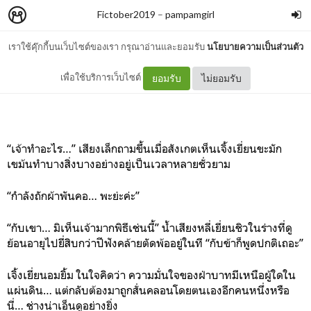
Fictober2019
–
pampamgirl
เราใช้คุ๊กกี้บนเว็บไซต์ของเรา กรุณาอ่านและยอมรับ
นโยบายความเป็นส่วนตัว
Day 6 : Scarf
เพื่อใช้บริการเว็บไซต์
ยอมรับ
ไม่ยอมรับ
“เจ้าทำอะไร…” เสียงเล็กถามขึ้นเมื่อสังเกตเห็นเจิ้งเยี่ยนขะมัก
เขม้นทำบางสิ่งบางอย่างอยู่เป็นเวลาหลายชั่วยาม
“กำลังถักผ้าพันคอ… พะย่ะค่ะ”
“กับเขา… มิเห็นเจ้ามากพิธีเช่นนี้” น้ำเสียงหลี่เยี่ยนชิวในร่างที่ดู
ย้อนอายุไปยี่สิบกว่าปีฟังคล้ายตัดพ้ออยู่ในที “กับข้าก็พูดปกติเถอะ”
เจิ้งเยี่ยนอมยิ้ม ในใจคิดว่า ความมั่นใจของฝ่าบาทมีเหนือผู้ใดใน
แผ่นดิน… แต่กลับต้องมาถูกสั่นคลอนโดยตนเองอีกคนหนึ่งหรือ
นี่… ช่างน่าเอ็นดูอย่างยิ่ง