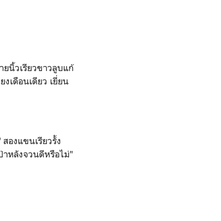
ยนิ้วเรียวขาวลูบแก้
เดือนเดียว เยี่ยน
" สองแขนเรียวรั้ง
่าหลังจวนดีหรือไม่"