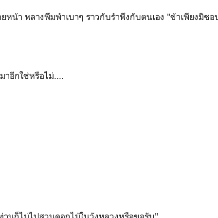
ยส่ายหน้า พลางพึมพำเบาๆ ราวกับรำพึงกับตนเอง "ข้าเพียงมิช
าอีกใช่หรือไม่....
ายท่านก็ไม่ไปสวนดอกไม้ในวังหลวงหรือขอรับ"