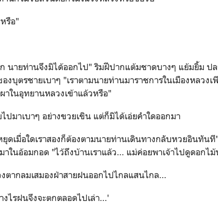
มหรือ"
ก นายท่านจึงมิได้ออกไป" ริมฝีปากแต้มชาดบางๆ แย้มยิ้ม ปลา
อของบุตรชายเบาๆ "เราตามนายท่านมาราชการในเมืองหลวงเพียง
ุปผาในอุทยานหลวงเข้าแล้วหรือ"
ายไปมาเบาๆ อย่างขวยเขิน แต่ก็มิได้เอ่ยคำใดออกมา
 ฝนหยุดเมื่อใดเราสองก็ต้องตามนายท่านเดินทางกลับหวยอินทันที
าในอ้อมกอด "ไว้ถึงบ้านเราแล้ว... แม่ค่อยพาเจ้าไปดูดอกไม้ป
 ดวงตากลมเสมองฝ่าสายฝนออกไปไกลแสนไกล...
ย่างไรฝนจึงจะตกตลอดไปเล่า...'