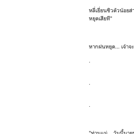
หลี่เยี่ยนชิวตัวน้อ
หยุดเสียที"
หากฝนหยุด... เจ้าจะม
.
.
.
"ท่านแม่... วันนี้น