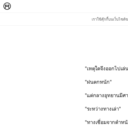
เราใช้คุ๊กกี้บนเว็บไซ
"เหตุใดจึงออกไปเล่น
"ฝนตกหนัก"
"แต่กลางอุทยานมีศ
"ระหว่างทางเล่า"
"ทางเชื่อมจากตำหนั