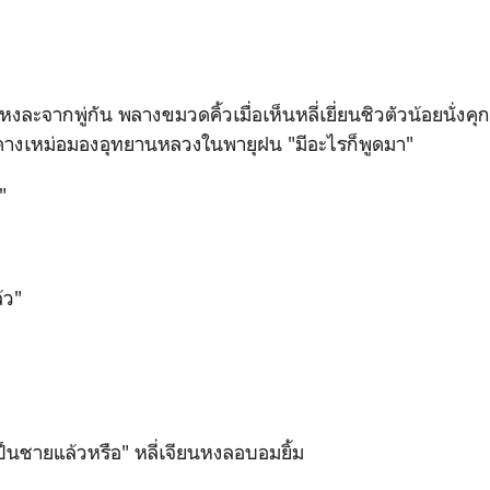
ียนหงละจากพู่กัน พลางขมวดคิ้วเมื่อเห็นหลี่เยี่ยนชิวตัวน้อยนั่งคุก
าคางเหม่อมองอุทยานหลวงในพายุฝน "มีอะไรก็พูดมา"
"
้ว"
เขาเป็นชายแล้วหรือ" หลี่เจียนหงลอบอมยิ้ม