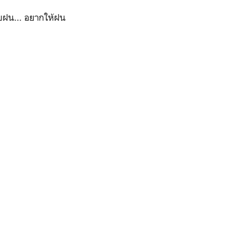
อบฝน... อยากให้ฝน