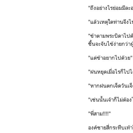
"ถึงอย่างไรย่อมมีล
"แล้วเหตุใดท่านจึงไ
"ข้าตามพระบิดาไปต
ชื้นจะจับไข้ง่ายกว่าผู้
"แต่ข้าอยากไปด้วย"
"ฝนหยุดเมื่อไรก็ไปได้
"หากฝนตกเจ็ดวันเจ็ด
"เช่นนั้นเจ้าก็ไม่ต้อ
"พี่สาม!!!!"
องค์ชายสี่กระทืบเท้