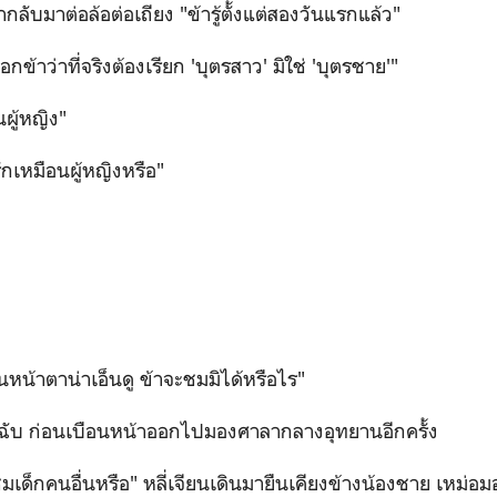
้ากลับมาต่อล้อต่อเถียง "ข้ารู้ตั้งแต่สองวันแรกแล้ว"
กข้าว่าที่จริงต้องเรียก 'บุตรสาว' มิใช่ 'บุตรชาย'"
นผู้หญิง"
กเหมือนผู้หญิงหรือ"
ั้นหน้าตาน่าเอ็นดู ข้าจะชมมิได้หรือไร"
หุบฉับ ก่อนเบือนหน้าออกไปมองศาลากลางอุทยานอีกครั้ง
นชมเด็กคนอื่นหรือ" หลี่เจียนเดินมายืนเคียงข้างน้องชาย เหม