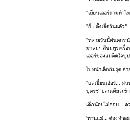
"เยี่ยนเอ๋อร์ถามทำไ
"ก็...ตั้งเจ็ดวันแล้ว"
"หลายวันนี้ฝนตกหนั
มกลมๆ สีชมพูระเรื่
เอ๋อร์ของแม่ติดใจบ
ใบหน้าเล็กก้มงุด ส่
"แต่เยี่ยนเอ๋อร์...
บุตรชายคนเดียวเข้าม
เด็กน้อยไม่ตอบ...
'ท่านแม่... ต้องทำอ