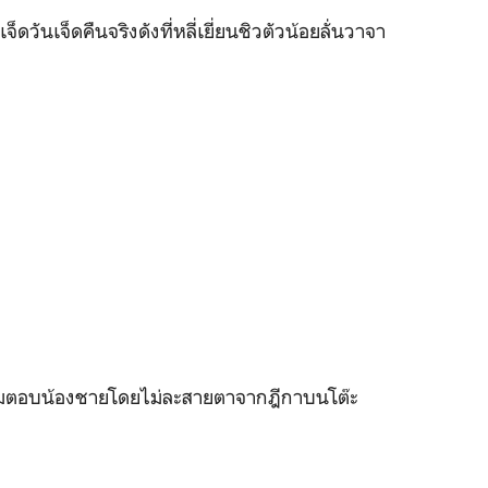
็ดวันเจ็ดคืนจริงดังที่หลี่เยี่ยนชิวตัวน้อยลั่นวาจา
งอืมตอบน้องชายโดยไม่ละสายตาจากฎีกาบนโต๊ะ