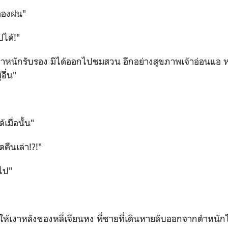
ะอองฝน"
ปได้!"
ำหนักรับรอง มิได้ออกไปชมสวน อีกอย่างสุขภาพเจ้าอ่อนแอ
อื่น"
เมื่อนั้น"
คืนเล่า!?!"
งไป"
าให้เงาหลังของหลี่เจียนหง พี่ชายที่เดินหายลับออกจากตำหนัก