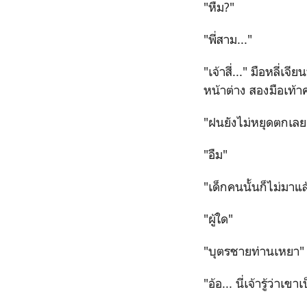
"หืม?"
"พี่สาม..."
"เจ้าสี่..." มือหลี่เจ
หน้าต่าง สองมือเท้
"ฝนยังไม่หยุดตกเลย
"อืม"
"เด็กคนนั้นก็ไม่มาแล
"ผู้ใด"
"บุตรชายท่านเหยา"
"อ้อ... นี่เจ้ารู้ว่า