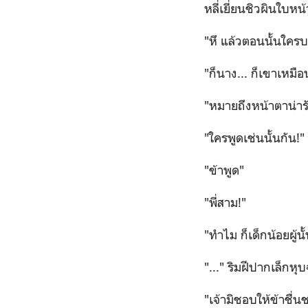
หลี่เยี่ยนชิวผินใบหน
"หึ แล้วตอนนั้นใครบอ
"ก็นาง... ก็เขาเหมือ
"หมายถึงหน้าตาน่ารั
"ใครพูดเช่นนั้นกัน!"
"ข้าพูด"
"พี่สาม!"
"ทำไม ก็เด็กน้อยผู้น
"..." ริมฝีปากเล็ก
"เจ้ามิชอบให้ข้าชื่