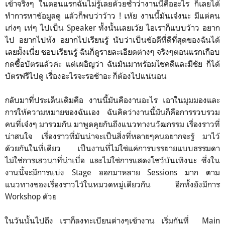
เข้าจริงๆ ในตอนแรกฉันไม่รู้เลยด้วยซ้ำว่างานนี้คืออะไร ก็เลยได้
ทำการหาข้อมูลดู แล้วก็พบว่าว้าว ! เห้ย งานนี้มันเจ๋งนะ มีแต่คน
เก่งๆ เท่ๆ ไปเป็น Speaker ทั้งนั้นเลยเว้ย ไอเราก็แบบว้าว อยาก
ไป อยากไปฟัง อยากไปเรียนรู้ นับว่าเป็นข้อดีที่ดีที่สุดของฉันได้
เลยมั้งเนี่ย ชอบเรียนรู้ ฉัันก็ดูรายละเอียดต่างๆ จริงๆตอนแรกเกือบ
กดซื้อบัตรแล้วค่ะ แต่เผอิญว่า ฉันมันมาพร้อมโชคดีและมีชัย ก็ได้
บัตรฟรีไปดู เรื่องอะไรจะรอช้าอะ ก็ต้องไปแน่นอน
กลับมาที่ประเด็นเดิมคือ งานนี้มันคืองานอะไร เอาในมุมมองและ
การให้ความหมายของฉันเอง ฉันคิดว่างานนี้มันก็คือการรวบรวม
คนที่เจ๋งๆ มารวมกัน มาพูดคุยกันถึงแนวทางนวัฒกรรม เรื่องราวที่
น่าสนใจ เรื่องราวที่มันน่าจะเป็นสิ่งที่หลายๆคนอยากจะรู้ มาไว้
ด้วยกันในที่เดียว เป็นงานที่ไม่ใช่แค่การบรรยายแบบธรรมดา
ไม่ใช่การเสวนาที่น่าเบื่อ และไม่ใช่การแสดงโชว์บันเทิงนะ ซึ่งใน
งานนี้จะมีการแบ่ง Stage ออกมาหลาย Sessions มาก ตาม
แนวทางของเรื่องราวไว้ในหมวดหมู่เดียวกัน อีกทั้งยังมีการ
Workshop ด้วย
ในวันนั้นไปถึง เราก็ลงทะเบียนต่างๆเข้างาน เริ่มกันที่ Main