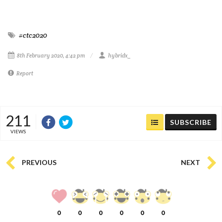
#ctc2020
8th February 2020, 4:42 pm
hybridx_
Report
211
SUBSCRIBE
VIEWS
PREVIOUS
NEXT
0
0
0
0
0
0