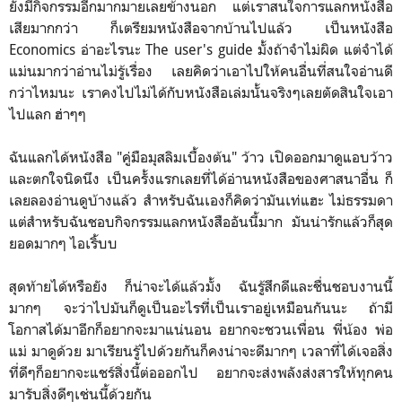
ยังมีกิจกรรมอีกมากมายเลยข้างนอก แต่เราสนใจการแลกหนังสือ
เสียมากกว่า ก็เตรียมหนังสือจากบ้านไปแล้ว เป็นหนังสือ
Economics อ่าอะไรนะ The user's guide มั้งถ้าจำไม่ผิด แต่จำได้
แม่นมากว่าอ่านไม่รู้เรื่อง เลยคิดว่าเอาไปให้คนอื่นที่สนใจอ่านดี
กว่าไหมนะ เราคงไปไม่ได้กับหนังสือเล่มนั้นจริงๆเลยตัดสินใจเอา
ไปแลก ฮ่าๆๆ
ฉันแลกได้หนังสือ "คู่มือมุสลิมเบื้องต้น" ว้าว เปิดออกมาดูแอบว้าว
และตกใจนิดนึง เป็นครั้งแรกเลยที่ได้อ่านหนังสือของศาสนาอื่น ก็
เลยลองอ่านดูบ้างแล้ว สำหรับฉันเองก็คิดว่ามันเท่แฮะ ไม่ธรรมดา
แต่สำหรับฉันชอบกิจกรรมแลกหนังสืออันนี้มาก มันน่ารักแล้วก็สุด
ยอดมากๆ ไอเริ้บบ
สุดท้ายได้หรือยัง ก็น่าจะได้แล้วมั้ง ฉันรู้สึกดีและชื่นชอบงานนี้
มากๆ จะว่าไปมันก็ดูเป็นอะไรที่เป็นเราอยู่เหมือนกันนะ ถ้ามี
โอกาสได้มาอีกก็อยากจะมาแน่นอน อยากจะชวนเพื่อน พี่น้อง พ่อ
แม่ มาดูด้วย มาเรียนรู้ไปด้วยกันก็คงน่าจะดีมากๆ เวลาที่ได้เจอสิ่ง
ที่ดีๆก็อยากจะแชร์สิ่งนี้ต่อออกไป อยากจะส่งพลังส่งสารให้ทุกคน
มารับสิ่งดีๆเช่นนี้ด้วยกัน