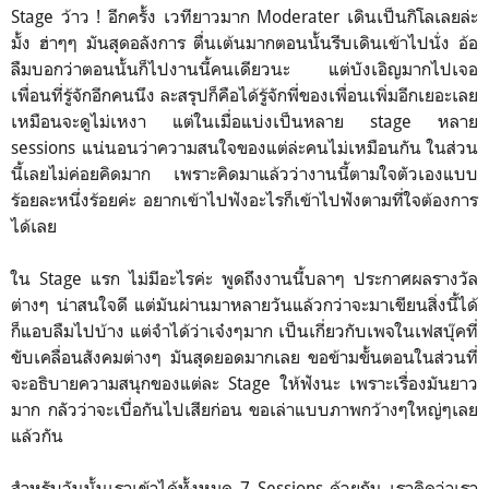
Stage ว้าว ! อีกครั้ง เวทียาวมาก Moderater เดินเป็นกิโลเลยล่ะ
มั้ง ฮ่าๆๆ มันสุดอลังการ ตื่นเต้นมากตอนนั้นรีบเดินเข้าไปนั่ง อ้อ
ลืมบอกว่าตอนนั้นก็ไปงานนี้คนเดียวนะ แต่บังเอิญมากไปเจอ
เพื่อนที่รู้จักอีกคนนึง ละสรุปก็คือได้รู้จักพี่ของเพื่อนเพิ่มอีกเยอะเลย
เหมือนจะดูไม่เหงา แต่ในเมื่อแบ่งเป็นหลาย stage หลาย
sessions แน่นอนว่าความสนใจของแต่ล่ะคนไม่เหมือนกัน ในส่วน
นี้เลยไม่ค่อยคิดมาก เพราะคิดมาแล้วว่างานนี้ตามใจตัวเองแบบ
ร้อยละหนึ่งร้อยค่ะ อยากเข้าไปฟังอะไรก็เข้าไปฟังตามที่ใจต้องการ
ได้เลย
ใน Stage แรก ไม่มีอะไรค่ะ พูดถึงงานนี้บลาๆ ประกาศผลรางวัล
ต่างๆ น่าสนใจดี แต่มันผ่านมาหลายวันแล้วกว่าจะมาเขียนสิ่งนี้ได้
ก็แอบลืมไปบ้าง แต่จำได้ว่าเจ๋งๆมาก เป็นเกี่ยวกับเพจในเฟสบุ๊คที่
ขับเคลื่อนสังคมต่างๆ มันสุดยอดมากเลย ขอข้ามขั้นตอนในส่วนที่
จะอธิบายความสนุกของแต่ละ Stage ให้ฟังนะ เพราะเรื่องมันยาว
มาก กลัวว่าจะเบื่อกันไปเสียก่อน ขอเล่าแบบภาพกว้างๆใหญ่ๆเลย
แล้วกัน
สำหรับวันนั้นเราเข้าได้ทั้งหมด 7 Sessions ด้วยกัน เราคิดว่าเรา