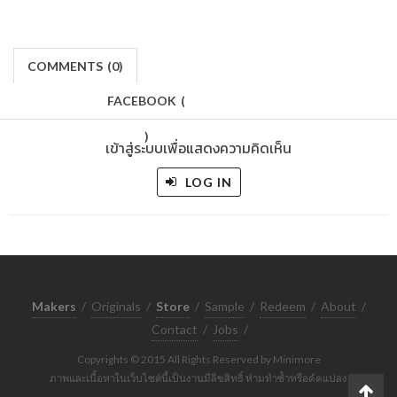
COMMENTS
(
0)
FACEBOOK
(
)
เข้าสู่ระบบเพื่อแสดงความคิดเห็น
LOG IN
Makers
/
Originals
/
Store
/
Sample
/
Redeem
/
About
/
Contact
/
Jobs
/
Copyrights © 2015 All Rights Reserved by Minimore
ภาพและเนื้อหาในเว็บไซต์นี้เป็นงานมีลิขสิทธิ์ ห้ามทำซ้ำหรือดัดแปลง