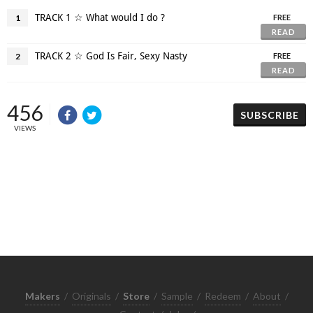
TRACK 1 ☆ What would I do ?
1
FREE
READ
TRACK 2 ☆ God Is Fair, Sexy Nasty
2
FREE
READ
456
SUBSCRIBE
VIEWS
Makers
/
Originals
/
Store
/
Sample
/
Redeem
/
About
/