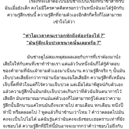
เรื่องที่จะเล่าต่อไปนี้มันช่างเป็นเรื่องที่น่าขำสำหรับ
ฉันเมื่อยังเด็ก คงไม่มีใครคาดคิดหรอกว่าวันหนึ่งฉันจะได้รู้จักกับ
ความรู้สึกเช่นนี้ ความรู้สึกที่ถามตัวเองอีกสักกี่ครั้งก็ไม่สามารถ
เข้าใจได้ว่า
"ทำไมเวลาคนเราอกหักถึงต้องร้องไห้ ?"
"มันรู้สึกเจ็บปวดขนาดนั้นเลยหรือ ?"
มันช่างดูไม่สมเหตุสมผลเลยกับการที่เราต้องมานั่ง
เสียใจให้กับคนที่เขาทำร้ายเรา แต่แล้ววันหนึ่งฉันก็ได้รู้คำตอบ
ของคำถามที่ฉันเฝ้าถามตัวเองมาเนิ่นนาน ความรู้สึกจริง ๆ นั้นมัน
เจ็บปวดเสียยิ่งกว่าการอ่านนิยายแจ่มใสเสียอีก ความรู้สึกที่เหมือน
เจ็บจี๊ดที่หัวใจแต่ก็ไร้ความเจ็บปวด แต่เมื่อได้มาพิสูจน์กับตัวเอง
แล้วความรู้สึกนั้นมันกลับเจ็บปวดเกินกว่าที่ตัวฉันจินตนาการไว้
เสียอีก มันทรมาณมากแม้แต่ตัวเองก็ไม่สามารถรู้ได้เลยว่าความ
รู้สึกนั้นอีกนานแค่ไหนมันถึงจะหายไป สามเดือน หกเดือน หนึงปี
ห้าปี หรือตลอดไป ? พูดแล้วก็น่าขำนะว่าไหม ? คำว่าตลอดไปมัน
คงจะเป็นไปไม่ได้ แต่ฉันรู้แค่ว่าฉันคงจะยังชอบเธอตราบเท่าที่ยัง
จะชอบได้ ความรู้สึกที่มีให้นี้มันอาจจะมากกว่าคำว่าชอบไม่ถึงกับ