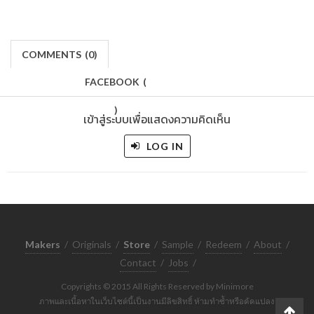
COMMENTS
(
0)
FACEBOOK
(
)
เข้าสู่ระบบเพื่อแสดงความคิดเห็น
LOG IN
Makers
/
Originals
/
Store
/
Sample
/
Redeem
/
About
/
Contact
/
Jobs
/
Copyrights © 2015 All Rights Reserved by Minimore
ภาพและเนื้อหาในเว็บไซต์นี้เป็นงานมีลิขสิทธิ์ ห้ามทำซ้ำหรือดัดแปลง