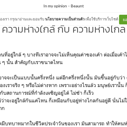
In my opinion
–
Beaunt
ต์ของเรา กรุณาอ่านและยอมรับ
นโยบายความเป็นส่วนตัว
เพื่อใช้บริการเว็บไซต์
ยอ
ความห่างใกล้ กับ ความห่างไกล
่อยู่ใกล้ ๆ บางทีเราอาจจะไม่เห็นคุณค่าของเค้า ต่อเมื่อเค้
 คน ๆ นั้น สำคัญกับเราขนาดไหน
จจะเป็นแบบนั้นครึ่งหนึ่ง แต่อีกครึ่งหนึ่งนั้น มันขึ้นอยู่กับว่า
องเราจริง ๆ หรือไม่ต่างหาก เพราะอย่างไรแล้ว มนุษย์เรานั้น
กับสถานการณ์ที่กำลังเผชิญอยู่ได้ ไม่ช้า ก็เร็ว
จะอยู่ใกล้กันแค่ไหน ก็เหมือนกับอยู่ห่างไกลกันอยู่ดี นั่นไม่
หาก
ร์เน็ตมีบทบาทมากในชีวิตประจำวันของเรา มันสามารถ ทำให้คนห