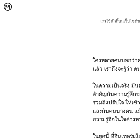
เราใช้คุ๊กกี้บนเว็บไซ
ใครหลายคนบอกว่าคนที
แล้ว เราถึงจะรู้ว่า
ในความเป็นจริง มันอา
สำคัญกับความรู้สึกข
รวมถึงปรับใจ ให้เข้า
และกับคนบางคน แม้ว่า
ความรู้สึกในใจต่าง
ในยุคนี้ ที่อินเทอ