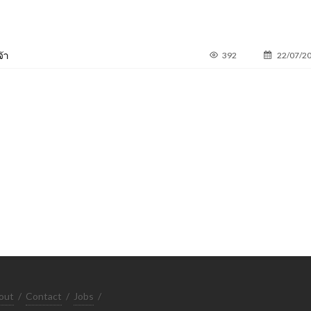
จ้า
392
22/07/2
out
/
Contact
/
Jobs
/