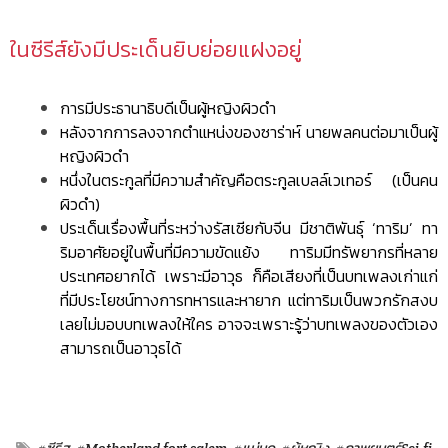
ในซีรีส์ยังมีประเด็นยิบย่อยแฝงอยู่
การมีประธานาธิบดีเป็นผู้หญิงผิวดำ
หลังจากการลงจากตำแหน่งของซาร่าห์ นายพลคนต่อมาเป็นผู้
หญิงผิวดำ
หนึ่งในตระกูลที่มีความสำคัญคือตระกูลเบลล์เวเทอร์ (เป็นคน
ผิวดำ)
ประเด็นเรื่องพื้นที่ระหว่างรัสเซียกับจีน มีชาติพันธุ์ ‘ทาริม’ ทา
ริมอาศัยอยู่ในพื้นที่มีความขัดแย้ง ทาริมมีทรัพยากรที่หลาย
ประเทศอยากได้ เพราะมีอาวุธ ก็คือเสียงที่เป็นบทเพลงเก่าแก่
ที่มีประโยชน์ทางการทหารและหายาก แต่ทาริมเป็นพวกรักสงบ
เลยไม่มอบบทเพลงให้ใคร อาจจะเพราะรู้ว่าบทเพลงของตัวเอง
สามารถเป็นอาวุธได้
#ซีรีส
#Motherland fort salem
#แม่มด
#ผู้หญิง
#ภาพยนตร์Sci-fi