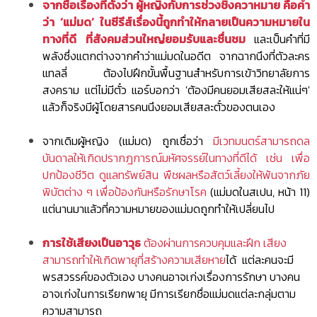
จากชื่อเรื่องที่ตั้งว่า ผู้หญิงกับการช่วงชิงควาหมาย คือคำ
ว่า ‘แม่มด’ ในซีรีส์เรื่องนี้ถูกทำให้กลายเป็นความหมายใน
ทางที่ดี ที่สังคมส่วนใหญ่ยอมรับและชื่นชม
และเป็นคำที่มี
พลังซึ่งแตกต่างจากคำว่าแม่มดในอดีต จากฉากนึงที่ตัวละคร
แทลลี่ ต้องไปฝึกขั้นพื้นฐานสำหรับการเข้าวิทยาลัยการ
สงคราม แต่ไม่มีตั๋ว แอร์บอกว่า 'ต้องมีคนยอมเสียสละให้แน่ๆ'
แล้วก็จริงมีผู้โดยสารคนนึงยอมเสียสละตั๋วของตนเอง
จากเดิมผู้หญิง (แม่มด) ถูกเชื่อว่า
มีเวทมนตร์สามารถดล
บันดาลให้เกิดปรากฎการณ์มหัศจรรย์ในทางที่ดีได้ เช่น เพื่อ
ปกป้องชีวิต ดูแลทรัพย์สิน พืชผลหรือสัตว์เลี้ยงให้พ้นจากภัย
พิบัตต่าง ๆ เพื่อป้องกันหรือรักษาโรค
(แม่มดในสเปน, หน้า 11)
แต่นานมาแล้วที่ความหมายของแม่มดถูกทำให้เปลี่ยนไป
การใช้เสียงเป็นอาวุธ
ต้องผ่านการควบคุมและฝึก เสียง
สามารถทำให้เกิดพายุที่สร้างความเสียหาย
ได้ แต่ละคนจะมี
พรสวรรค์ของตัวเอง บางคนอาจเก่งเรื่องการรักษา บางคน
อาจเก่งในการเรียกพายุ มีการเรียกชื่อแม่มดแต่ละกลุ่มตาม
ความสามารถ