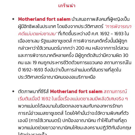
เกริ่นนำ
Motherland fort salem
นำเสนอภาพสังคมที่ผู้หญิงเป็น
ผู้มีอิทธิพลในประเทศ โดยอิงจากประวัติศาสตร์
"การพิจารณา
คดีแม่มดแห่งซาเลม"
ที่เกิดขึ้นระหว่างปี ค.ศ. 1692 - 1693 ใน
เมืองซาเลม
รัฐแมสซาชูเซตส์ การพิจารณคดีครั้งนั้น
มีผู้ถูก
กล่าวหาว่าใช้เวทมนตร์มากกว่า 200 คน หลังจากการไต่สวน
และการพิจารณาคดีหลายครั้ง มีผู้ถูกตัดสินว่ามีความผิด 30
คน และ 19 คนถูกประหารชีวิตด้วยการแขวนคอ สถานการณ์ใน
ปี 1692-1693 จึงนับว่าเป็นการล่าแม่มดที่อันตรายที่สุดใน
ประวัติศาสตร์อาณานิคมของอเมริกาเหนือ
ตัดภาพมาที่ซีรีส์
Motherland fort salem
สถานการณ์
เริ่มต้นเมื่อปี 1692 ในเนื้อเรื่องแม่มดซาเลมมีพลังวิเศษจริง ๆ
พวกแม่มดได้ลงนามในข้อตกลงซาเลมกับกองทหารรักษา
การณ์อ่าวแมสซาชูเซตส์ โดยให้คำมั่นว่าจะใช้ความพิเศษที่ตัว
เองมี (การใช้เวทมนตร์) ปกป้องอาณานิคม ทำให้ในท้ายที่สุด
พวกแม่มดช่วยชาวอาณานิคมให้ชนะสงครามปฏิวัติกับอังกฤษ
ได้อย่างรวดเร็ว