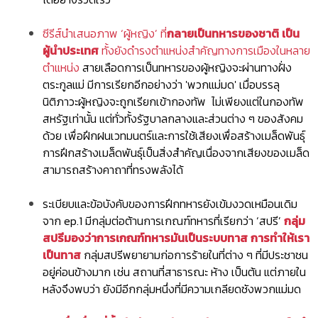
ซีรีส์นำเสนอภาพ ‘ผู้หญิง’ ที่
กลายเป็นทหารของชาติ เป็น
ผู้นำประเทศ
ทั้งยังดำรงตำแหน่งสำคัญทางการเมืองในหลาย
ตำแหน่ง
สายเลือดการเป็นทหารของผู้หญิงจะผ่านทางฝั่ง
ตระกูลแม่ มีการเรียกอีกอย่างว่า 'พวกแม่มด' เมื่อบรรลุ
นิติภาวะผู้หญิงจะถูกเรียกเข้ากองทัพ ไม่เพียงแต่ในกองทัพ
สหรัฐเท่านั้น แต่ทั่วทั้งรัฐบาลกลางและส่วนต่าง ๆ ของสังคม
ด้วย เพื่อฝึกฝนเวทมนตร์และการใช้เสียงเพื่อสร้างเมล็ดพันธุ์
การฝึกสร้างเมล็ดพันธุ์เป็นสิ่งสำคัญเนื่องจากเสียงของเมล็ด
สามารถสร้างคาถาที่ทรงพลังได้
ระเบียบและข้อบังคับของการฝึกทหารยังเข้มงวดเหมือนเดิม
จาก ep.1 มีกลุ่มต่อต้านการเกณฑ์ทหารที่เรียกว่า ‘สปรี’
กลุ่ม
สปรีมองว่าการเกณฑ์ทหารมันเป็นระบบทาส การทำให้เรา
เป็นทาส
กลุ่มสปรีพยายามก่อการร้ายในที่ต่าง ๆ ที่มีประชาชน
อยู่ค่อนข้างมาก เช่น สถานที่สาธารณะ ห้าง เป็นต้น แต่ภายใน
หลังจึงพบว่า ยังมีอีกกลุ่มหนึ่งที่มีความเกลียดชังพวกแม่มด