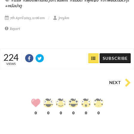
#หนังน่าดู
7th April 2023, 11:06 am
jrcykm
Report
224
SUBSCRIBE
VIEWS
NEXT
0
0
0
0
0
0