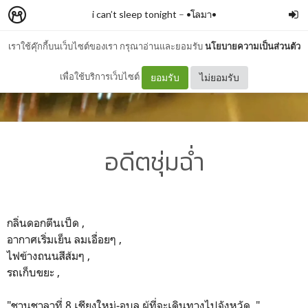
i can’t sleep tonight
–
•โลมา•
เราใช้คุ๊กกี้บนเว็บไซต์ของเรา กรุณาอ่านและยอมรับ
นโยบายความเป็นส่วนตัว
เพื่อใช้บริการเว็บไซต์
ยอมรับ
ไม่ยอมรับ
อดีตชุ่มฉ่ำ
กลิ่นดอกตีนเป็ด ,
อากาศเริ่มเย็น ลมเอื่อยๆ ,
ไฟข้างถนนสีส้มๆ ,
รถเก็บขยะ ,
"ชานชาลาที่ 8 เชียงใหม่-อุบล ผู้ที่จะเดินทางไปจังหวัด.."