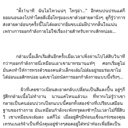
“
ตั้ง1นาที ฉันไม่ไหวแน่ๆ โทรุอ่า...”
อีกคนบ่นปรนแต่ก็
ยอมนอนลงไปทำโดยดีเมื่อโทรุมองเขาด้วยสายตานิ่งๆ ดูก็รู้ว่าการ
ส่งสายตาอ้อนๆครั้งนี้ไม่ได้ผลปากอิ่มขบเม้มฝีปากกลั้นใจแน่น
เพราะการออกกำลังกายไม่ใช่เรื่องง่ายสำหรับทากะสักหน่อย...
กล้ามเนื้อเล็กเริ่มสั่นอีกครั้งเมื่อเวลาเพิ่งผ่านไปได้สิบวินาที
กว่าๆออกกำลังกายนี่เหมือนเอาเขามาทรมานแท้ๆ ศอกเริ่มดูไม่
มั่นคงทำให้การทรงตัวของคนตัวเล็กจะล้มไม่ล้มอยู่รอมร่อเขาไม่
ได้อ่อนแอสักหน่อย แต่เขาไม่ถนัดการออกกำลังกายแบบนี้จริงๆ...
ผิวที่เคยขาวเนียนสะอาดกลับเปลี่ยนเป็นสีแดงปื้น อยู่ๆก็
รู้สึกกล้ามเนื้อไม่ทำงาน นานแค่ไหนแล้วนะ ที่ทากะไม่รู้ว่าเขา
กลายเป็นคนอ่อนปวกเปียกแบบนี้ศอกทั้งสองข้างที่เปรียบเสมือน
ฐานของร่างกาย มันเหมือนกำลังจะพังทรุดลงช้าๆในเวลาไม่กี่ยี่สิบ
วิ เขาเหมือนจะล้มลง แต่ก็ไม่ เมื่ออยู่ดีๆมีท่อนแข็งแกร่งของคุณ
เทรนเนอร์จำเป็นที่นั่งคุมอยู่ข้างๆสอดอยู่ใต้หน้าท้องเพื่อยึดเป็น