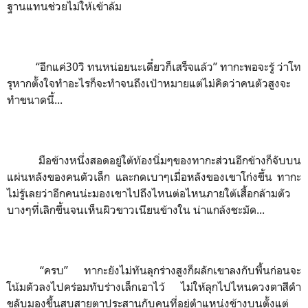
ฐานแทนช่วยไม่ให้เข้าล้ม
“
อีกแค่30วิ ทนหน่อยนะเดี๋ยวก็เสร็จแล้ว
”
ทากะพอจะรู้ ว่าโท
รุหากตั้งใจทำอะไรก็จะทำจนถึงเป้าหมายแต่ไม่คิดว่าคนตัวสูงจะ
ทำขนาดนี้...
มือข้างหนึ่งสอดอยู่ใต้ท้องนิ่มๆของทากะส่วนอีกข้างก็จับบน
แผ่นหลังของคนตัวเล็ก และกดเบาๆเมื่อหลังของเขาโก่งขึ้น ทากะ
ไม่รู้เลยว่าอีกคนน่ะมองเขาไปถึงไหนต่อไหนภายใต้เสื้อกล้ามตัว
บางๆที่เลิกขึ้นจนเห็นผิวขาวเนียนข้างใน น่าแกล้งชะมัด...
“
ครบ”
ทากะยังไม่ทันลุกร่างสูงก็ผลักเขาลงกับพื้นก่อนจะ
โน้มตัวลงไปคร่อมทับร่างเล็กเอาไว้ ไม่ให้ลุกไปไหนดวงตาสีดำ
ขลับมองขึ้นสบสายตาประสานกับคนที่อยู่ตำแหน่งข้างบนตั้งแต่