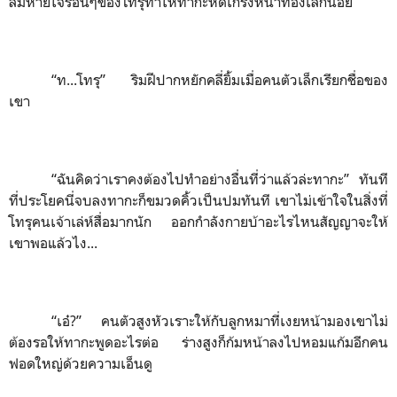
ลมหายใจร้อนๆของโทรุทำให้ทากะหดเกร็งหน้าท้องเล็กน้อย
“
ท...โทรุ”
ริมฝีปากหยักคลี่ยิ้มเมื่อคนตัวเล็กเรียกชื่อของ
เขา
“
ฉันคิดว่าเราคงต้องไปทำอย่างอื่นที่ว่าแล้วล่ะทากะ”
ทันที
ที่ประโยคนี่จบลงทากะก็ขมวดคิ้วเป็นปมทันที เขาไม่เข้าใจในสิ่งที่
โทรุคนเจ้าเล่ห์สื่อมากนัก ออกกำลังกายบ้าอะไรไหนสัญญาจะให้
เขาพอแล้วไง...
“
เอ๋?”
คนตัวสูงหัวเราะให้กับลูกหมาที่เงยหน้ามองเขาไม่
ต้องรอให้ทากะพูดอะไรต่อ ร่างสูงก็ก้มหน้าลงไปหอมแก้มอีกคน
ฟอดใหญ่ด้วยความเอ็นดู