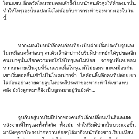
โดนแขนเล็กตวัดโอบรอบคอแล้วรั้งใบหน้าคนตัวสูงให้ต่ำลงมานั่น
ทำให้โทรุเองนั้นแปลกใจไม่น้อยกับการกระทำของทากะเองในวัน
นี้
ทากะมองใบหน้าอีกคนก่อนที่จะเป็นฝ่ายเริ่มประทับจูบเอง
ไม่เหมือนครั้งก่อนๆ คนตัวเล็กอ้าปากงับริมฝีปากหยักได้รูปของอีก
คนเบาๆนั่นเรียกความพอใจให้โทรุเองไม่น้อย จากจูบที่เคยหอม
หวานกลายเป็นจูบที่ร้อนแรงเมื่อโทรุเองก็ไม่ยอมทากะเหมือนกัน
เขาเริ่มสอดลิ้นเข้าไปในโพรงปากฉ่ำ ไล่ต้อนลิ้นอีกคนที่ปล่อยเขา
ไล่ต้อนอย่างง่ายดายจูบไม่ประสีประสาของทากะทำให้เขาแทบ
คลั่ง ยังไงลูกหมาก็ยังเป็นลูกหมาอยู่วันยังค่ำ...
จูบกันอยู่นานริมฝีปากของคนตัวเล็กเปลี่ยนเป็
นสีแดงสด
หลังจากที่โทรุเองทั้งทั้งกัด ทั้งเม้ม ทำให้ริมฝีปากนั้นบวมเจ่อขึ้น
มานิดๆจากโพรงปากหวานค่อยๆไล้มาถึงหน้าท้องขาวเรียบเนียน