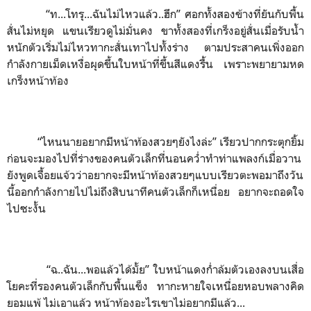
“
ท...โทรุ...ฉันไม่ไหวแล้ว..ฮึก
”
ศอกทั้งสองข้างที่ยันกับพื้น
สั่นไม่หยุด แขนเรียวดูไม่มั่นคง ขาทั้งสองที่เกร็งอยู่สั่นเมื่อรับน้ำ
หนักตัวเริ่มไม่ไหวทากะสั่นเทาไปทั้งร่าง ตามประสาคนเพิ่งออก
กำลังกายเม็ดเหงื่อผุดขึ้นใบหน้าที่ขึ้นสีแดงรื้น เพราะพยายามหด
เกร็งหน้าท้อง
“
ไหนนายอยากมีหน้าท้องสวยๆยังไงล่ะ
”
เรียวปากกระตุกยิ้ม
ก่อนจะมองไปที่ร่างของคนตัวเล็กที่นอนคว่ำทำท่าแพลงก์เมื่อวาน
ยังพูดเจื้อยแจ้วว่าอยากจะมีหน้าท้องสวยๆแบบเรียวตะพอมาถึงวัน
นี้ออกกำลังกายไปไม่ถึงสิบนาทีคนตัวเล็กก็เหนื่อย อยากจะถอดใจ
ไปซะงั้น
“
ฉ..ฉัน...พอแล้วได้มั้ย
”
ใบหน้าแดงก่ำล้มตัวเองลงบนเสื่อ
โยคะที่รองคนตัวเล็กกับพื้นแข็ง ทากะหายใจเหนื่อยหอบพลางคิด
ยอมแพ้ ไม่เอาแล้ว หน้าท้องอะไรเขาไม่อยากมีแล้ว...