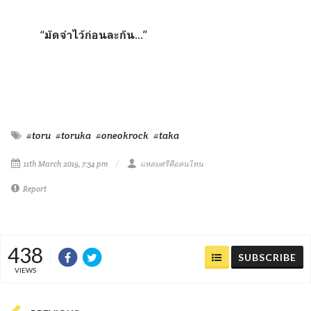
“
...
”
มัดจำไว้ก่อนละกัน
#toru
#toruka
#oneokrock
#taka
11th March 2019, 7:54 pm
แหลมศรีคือคนไหน
Report
438
SUBSCRIBE
VIEWS