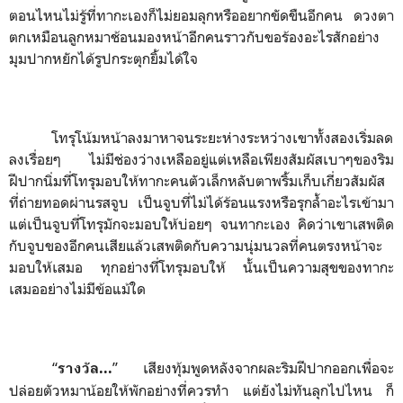
ตอนไหนไม่รู้ที่ทากะเองก็ไม่ยอมลุกหรืออยากขัดขืนอีกคน ดวงตา
ตกเหมือนลูกหมาช้อนมองหน้าอีกคนราวกับขอร้องอะไรสักอย่าง
มุมปากหยักได้รูปกระตุกยิ้มได้ใจ
โทรุโน้มหน้าลงมาหาจนระยะห่างระหว่างเขาทั้งสองเริ่มลด
ลงเรื่อยๆ ไม่มีช่องว่างเหลืออยู่แต่เหลือเพียงสัมผัสเบาๆของริม
ฝีปากนิ่มที่โทรุมอบให้ทากะคนตัวเล็กหลับตาพริ้มเก็บเกี่ยวสัมผัส
ที่ถ่ายทอดผ่านรสจูบ เป็นจูบที่ไม่ได้ร้อนแรงหรือรุกล้ำอะไรเข้ามา
แต่เป็นจูบที่โทรุมักจะมอบให้บ่อยๆ จนทากะเอง คิดว่าเขาเสพติด
กับจูบของอีกคนเสียแล้วเสพติดกับความนุ่มนวลที่คนตรงหน้าจะ
มอบให้เสมอ ทุกอย่างที่โทรุมอบให้ นั้นเป็นความสุขของทากะ
เสมออย่างไม่มีข้อแม้ใด
“
”
เสียงทุ้มพูดหลังจากผละริมฝีปากออกเพื่อจะ
รางวัล...
ปล่อยตัวหมาน้อยให้พักอย่างที่ควรทำ แต่ยังไม่ทันลุกไปไหน ก็