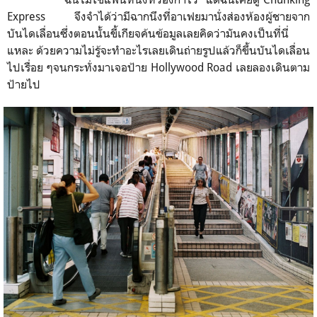
Express
จึงจำได้ว่ามีฉากนึงที่อาเฟยมานั่งส่องห้องผู้ชายจาก
บันไดเลื่อนซึ่งตอนนั้นขี้เกียจค้นข้อมูลเลยคิดว่ามันคงเป็นที่นี่
แหละ
ด้วยความไม่รู้จะทำอะไรเลยเดินถ่ายรูปแล้วก็ขึ้นบันไดเลื่อน
ไปเรื่อย ๆจนกระทั่งมาเจอป้าย Hollywood Road
เลยลองเดินตาม
ป้ายไป