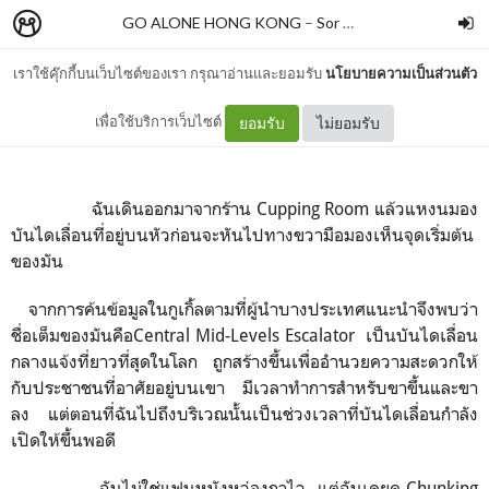
GO ALONE HONG KONG
–
Sor Winchester
เราใช้คุ๊กกี้บนเว็บไซต์ของเรา กรุณาอ่านและยอมรับ
นโยบายความเป็นส่วนตัว
010 : บันไดเลื่อนอาเฟย
เพื่อใช้บริการเว็บไซต์
ยอมรับ
ไม่ยอมรับ
ฉันเดินออกมาจากร้าน
Cupping Room
แล้วแหงนมอง
บันไดเลื่อนที่อยู่บนหัวก่อนจะหันไปทางขวามือมองเห็นจุดเริ่มต้น
ของมัน
จากการค้นข้อมูลในกูเกิ้ลตามที่ผู้นำบางประเทศแนะนำจึงพบว่า
ชื่อเต็มของมันคือCentral Mid-Levels Escalator
เป็นบันไดเลื่อน
กลางแจ้งที่ยาวที่สุดในโลก
ถูกสร้างขึ้นเพื่ออำนวยความสะดวกให้
กับประชาชนที่อาศัยอยู่บนเขา
มีเวลาทำการสำหรับขาขึ้นและขา
ลง
แต่ตอนที่ฉันไปถึงบริเวณนั้นเป็นช่วงเวลาที่บันไดเลื่อนกำลัง
เปิดให้ขึ้นพอดี
ฉันไม่ใช่แฟนหนังหว่องกาไว
แต่ฉันเคยดู Chunking