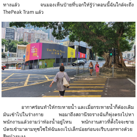
ทางแล้ว
จนมองเห็นป้ายที่บอกให้รู้ว่าตอนนี้ฉันใกล้จะถึง
ThePeak Tram
แล้ว
อากาศร้อนทำให้กระหายน้ำ
และเมื่อกระหายน้ำก็ต้องเติม
มันเข้าไปในร่างกาย
พอมาถึงสถานีรถรางฉันก็พุ่งตรงไปหา
พนักงานแล้วถามว่าห้องน้ำอยู่ไหน
พนักงานสาวที่ตั้งใจจะขาย
บัตรเข้ามาดามทุซโซให้ฉันผงะไปเล็กน้อยก่อนจะรีบบอกทางด้วย
สีหน้างุนงง