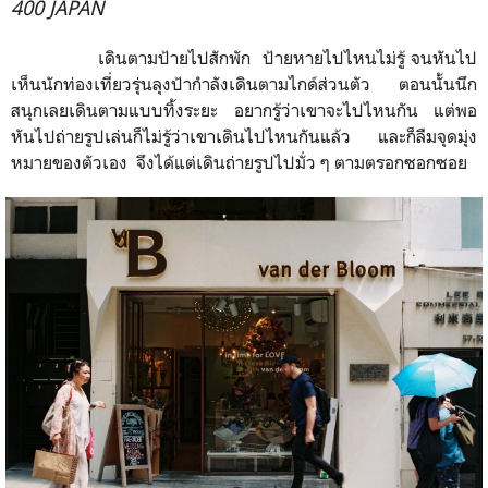
400 JAPAN
เดินตามป้ายไปสักพัก
ป้ายหายไปไหนไม่รู้
จนหันไป
เห็นนักท่องเที่ยวรุ่นลุงป้ากำลังเดินตามไกด์ส่วนตัว
ตอนนั้นนึก
สนุกเลยเดินตามแบบทิ้งระยะ
อยากรู้ว่าเขาจะไปไหนกัน
แต่พอ
หันไปถ่ายรูปเล่นก็ไม่รู้ว่าเขาเดินไปไหนกันแล้ว
และก็ลืมจุดมุ่ง
หมายของตัวเอง
จึงได้แต่เดินถ่ายรูปไปมั่ว ๆ ตามตรอกซอกซอย