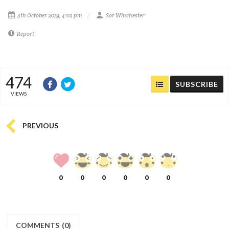
4th October 2019, 4:02 pm
Sor Winchester
Report
474
SUBSCRIBE
VIEWS
PREVIOUS
0
0
0
0
0
0
COMMENTS
(
0)