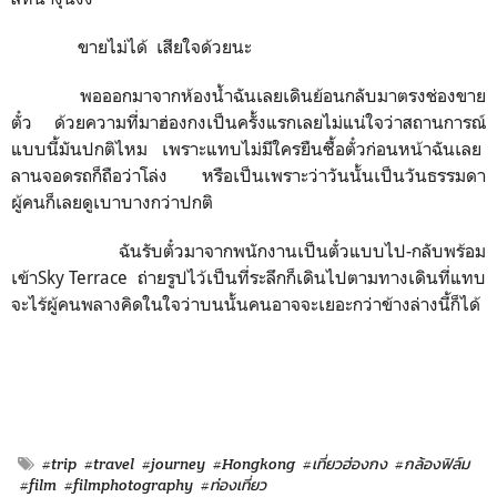
ขายไม่ได้
เสียใจด้วยนะ
พอออกมาจากห้องน้ำฉันเลยเดินย้อนกลับมาตรงช่องขาย
ตั๋ว
ด้วยความที่มาฮ่องกงเป็นครั้งแรกเลยไม่แน่ใจว่าสถานการณ์
แบบนี้มันปกติไหม
เพราะแทบไม่มีใครยืนซื้อตั๋วก่อนหน้าฉันเลย
ลานจอดรถก็ถือว่าโล่ง
หรือเป็นเพราะว่าวันนั้นเป็นวันธรรมดา
ผู้คนก็เลยดูเบาบางกว่าปกติ
ฉันรับตั๋วมาจากพนักงานเป็นตั๋วแบบไป-กลับพร้อม
เข้า
Sky Terrace
ถ่ายรูปไว้เป็นที่ระลึกก็เดินไปตามทางเดินที่แทบ
จะไร้ผู้คนพลางคิดในใจว่าบนนั้นคนอาจจะเยอะกว่าข้างล่างนี้ก็ได้
#trip
#travel
#journey
#Hongkong
#เที่ยวฮ่องกง
#กล้องฟิล์ม
#film
#filmphotography
#ท่องเที่ยว