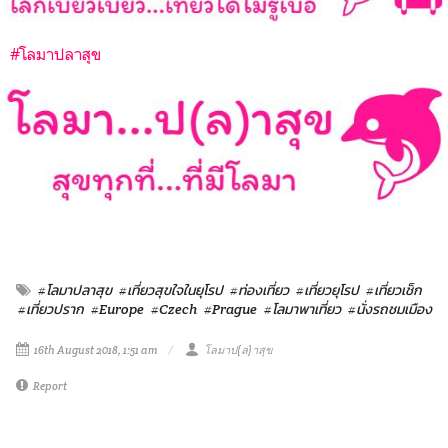
#โลมาปลาสุข
#โลมาปลาสุข
#เที่ยวสุขใจในยุโรป
#ท่องเที่ยว
#เที่ยวยุโรป
#เที่ยวเช็ก
#เที่ยวปราก
#Europe
#Czech
#Prague
#โลมาพาเที่ยว
#นั่งรถชมเมือง
16th August 2018, 1:51 am
โลมาป(ล)าสุข
Report