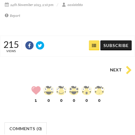
24th November 2023, 2:10 pm
oasistebto
Report
215
SUBSCRIBE
VIEWS
NEXT
1
0
0
0
0
0
COMMENTS
(
0)