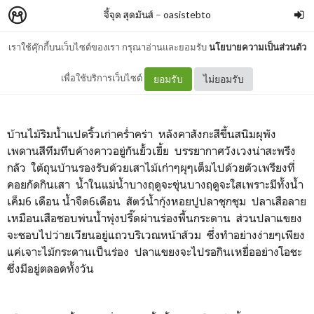
จี้จุด สุดมันส์
–
oasistebto
เราใช้คุ๊กกี้บนเว็บไซต์ของเรา กรุณาอ่านและยอมรับ
นโยบายความเป็นส่วนตัว
เดือนสิบสอง น้ำนองตลิ่ง
เพื่อใช้บริการเว็บไซต์
ยอมรับ
ไม่ยอมรับ
บ้านไม้ริมน้ำแปดริ้วเก่าคร่ำคร่า หลังคาสังกะสีขึ้นสนิมผุพัง
เพดานสีทึมทึบค้างคาวอยู่กันยั้วเยี้ย บรรยากาศวังเวงน่าสะพรึง
กลัว ใต้ถุนบ้านรองรับด้วยเสาไม้เก่าๆผุๆเต็มไปด้วยตัวเพรียงที่
คอยกัดกินเสา น้ำในแม่น้ำบางฤดูจะขุ่นบางฤดูจะใสเพราะมีทั้งน้ำ
เค็ม6 เดือน น้ำจืด6เดือน สัตว์น้ำกุ้งหอยปูปลาชุกชุม ปลาเสือลาย
เหมือนเสือชอบพ่นน้ำพุ่งปรี๊ดผ่านร่องพื้นกระดาน ส่วนปลาแขยง
จะชอบไปว่ายเวียนอยู่แถวบริเวณหน้าส้วม ซึ่งทำอย่างง่ายๆเพียง
แค่เจาะไม้กระดานเป็นร่อง ปลาแขยงจะไปรอกินเหยื่ออย่างโอชะ
ซึ่งมีอยู่ตลอดทั้งวัน