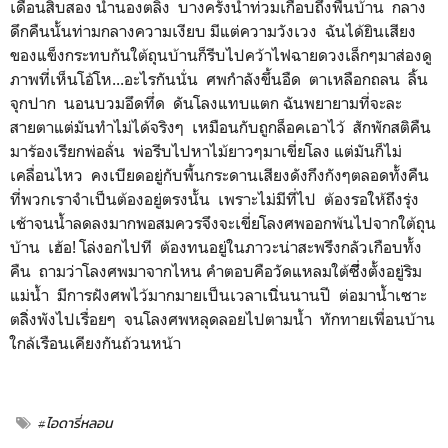
เดือนสิบสอง น้ำนองตลิ่ง บางครั้งน้ำท่วมเกือบถึงพื้นบ้าน กลาง
ดึกคืนนั้นท่ามกลางความเงียบ มีแต่ความวังเวง ฉันได้ยินเสียง
ของแข็งกระทบกันใต้ถุนบ้านก็รีบไปคว้าไฟฉายดวงเล็กๆมาส่องดู
ภาพที่เห็นโอ้โห...อะไรกันนั่น ศพกำลังขึ้นอืด ตาเหลือกถลน ลิ้น
จุกปาก นอนบวมอึดทึ่ด ดันโลงแทบแตก ฉันพยายามที่จะละ
สายตาแต่มันทำไม่ได้จริงๆ เหมือนกับถูกล็อคเอาไว้ สักพักสติคืน
มาร้องเรียกพ่อลั่น พ่อรีบไปหาไม้ยาวๆมาเขี่ยโลง แต่มันก็ไม่
เคลื่อนไหว คงเบียดอยู่กับพื้นกระดานเสียงดังกึงกังๆตลอดทั้งคืน
ที่พวกเราจำเป็นต้องอยู่ตรงนั้น เพราะไม่มีที่ไป ต้องรอให้ถึงรุ่ง
เช้าจนน้ำลดลงมากพอสมควรจึงจะเขี่ยโลงศพออกพ้นไปจากใต้ถุน
บ้าน เฮ้อ! โล่งอกไปที ต้องทนอยู่ในภาวะน่าสะพรึงกลัวเกือบทั้ง
คืน ถามว่าโลงศพมาจากไหน คำตอบคือวัดแหลมใต้ซึ่ีงตั้งอยู่ริม
แม่น้ำ มีการฝังศพไว้มากมายเป็นเวลาเนิ่ินนานปี ต่อมาน้ำเซาะ
ตลิิ่งพังไปเรื่อยๆ จนโลงศพหลุดลอยไปตามน้ำ ทักทายเพื่อนบ้าน
ใกล้เรือนเคียงกันถ้วนหน้า
#ไอดารี่หลอน