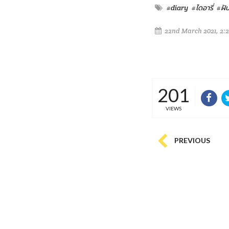
#diary
#ไดอารี่
#ฝั
22nd March 2021, 2:
201
VIEWS
PREVIOUS