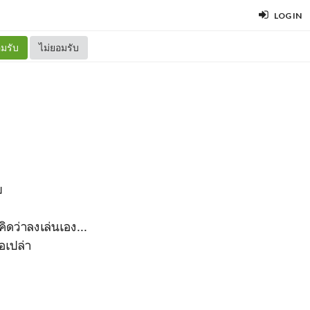
LOG IN
มรับ
ไม่ยอมรับ
สบ
ิดว่าลงเล่นเอง...
ือเปล่า