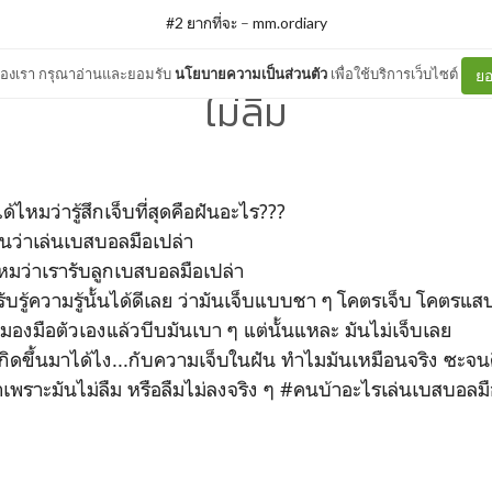
#2 ยากที่จะ
–
mm.ordiary
ต์ของเรา กรุณาอ่านและยอมรับ
นโยบายความเป็นส่วนตัว
เพื่อใช้บริการเว็บไซต์
ยอ
ไม่ลืม
หมว่ารู้สึกเจ็บที่สุดคือฝันอะไร???
นว่าเล่นเบสบอลมือเปล่า
รู้ไหมว่าเรารับลูกเบสบอลมือเปล่า
ารับรู้ความรู้นั้นได้ดีเลย ว่ามันเจ็บแบบชา ๆ โคตรเจ็บ โคตรแ
็มองมือตัวเองแล้วบีบมันเบา ๆ แต่นั้นแหละ มันไม่เจ็บเลย
เกิดขึ้นมาได้ไง...กับความเจ็บในฝัน ทำไมมันเหมือนจริง ซะจนค
่าเพราะมันไม่ลืม หรือลืมไม่ลงจริง ๆ #คนบ้าอะไรเล่นเบสบอลม