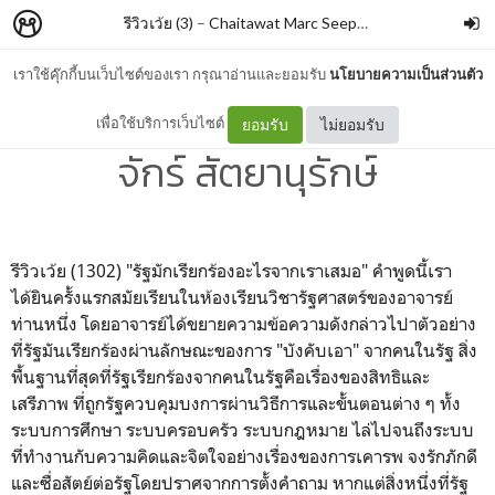
รีวิวเว้ย (3)
–
Chaitawat Marc Seephongsai
เราใช้คุ๊กกี้บนเว็บไซต์ของเรา กรุณาอ่านและยอมรับ
นโยบายความเป็นส่วนตัว
ด้วยรัฐและสัตย์จริง By อรรถ
เพื่อใช้บริการเว็บไซต์
ยอมรับ
ไม่ยอมรับ
จักร์ สัตยานุรักษ์
รีวิวเว้ย (1302) "รัฐมักเรียกร้องอะไรจากเราเสมอ" คำพูดนี้เรา
ได้ยินครั้งแรกสมัยเรียนในห้องเรียนวิชารัฐศาสตร์ของอาจารย์
ท่านหนึ่ง โดยอาจารย์ได้ขยายความข้อความดังกล่าวไปาตัวอย่าง
ที่รัฐมันเรียกร้องผ่านลักษณะของการ "บังคับเอา" จากคนในรัฐ สิ่ง
พื้นฐานที่สุดที่รัฐเรียกร้องจากคนในรัฐคือเรื่องของสิทธิและ
เสรีภาพ ที่ถูกรัฐควบคุมบงการผ่านวิธีการและขั้นตอนต่าง ๆ ทั้ง
ระบบการศึกษา ระบบครอบครัว ระบบกฎหมาย ไล่ไปจนถึงระบบ
ที่ทำงานกับความคิดและจิตใจอย่างเรื่องของการเคารพ จงรักภักดี
และซื่อสัตย์ต่อรัฐโดยปราศจากการตั้งคำถาม หากแต่สิ่งหนึ่งที่รัฐ