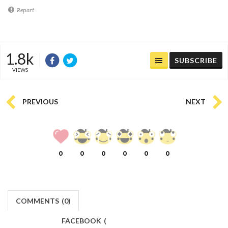
Report
1.8k
SUBSCRIBE
VIEWS
PREVIOUS
NEXT
0
0
0
0
0
0
COMMENTS
(
0)
FACEBOOK
(