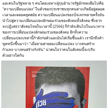
และคนในรัฐหลาย ๆ คนโดยเฉพาะผู้กุมอำนาจรัฐมักหลงลืมไปคือ
"ความเปลี่ยนแปลง" ในตัวของประชาชนทุกคนต่างเกิดมีอยู่ตลอด
เวลาและตลอดยุคสมัย ความเปลี่ยนแปลงของปัจเจกหลายครั้งมัน
นำไปสู่ความเปลี่ยนแปลงลักษณะร่วมของสังคมทั้งสังคม ซึ่งยาก
จะปฏิเสธว่าสังคมไทยในเวลานี้ (2566) ก็กำลังเดินไปในแนวทาง
ของการเปลี่ยนแปลงลักษณะร่วมของสังคม อีกทั้งความ
เปลี่ยนแปลงเหล่านี้กำลังก่อตัวและมันได้เริ่มขึ้นแล้ว เรานึกถึงคำ
พูดหนึ่งขึ้นมาว่า "เมื่อยามสายลมเปลี่ยนแปลง บางคนสร้าง
กำแพง บางคนสร้างกังหัน" น่าสนใจว่าคนในสังคมนี้จะปรับ
ตัวอย่างใดกัน