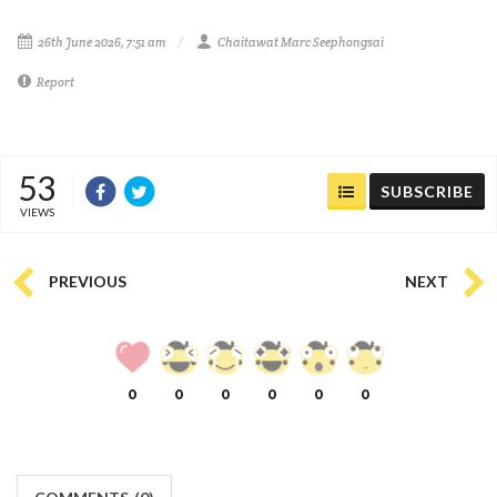
26th June 2026, 7:51 am
Chaitawat Marc Seephongsai
Report
53
SUBSCRIBE
VIEWS
PREVIOUS
NEXT
0
0
0
0
0
0