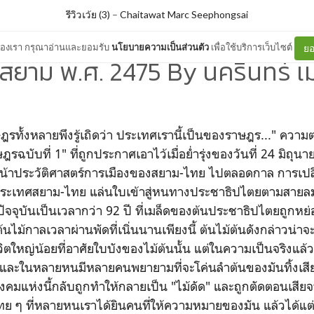
รีวิวเว้ย (3)
–
Chaitawat Marc Seephongsai
ต์ของเรา กรุณาอ่านและยอมรับ
นโยบายความเป็นส่วนตัว
เพื่อใช้บริการเว็บไซต์
ยอ
ิสยาม พ.ศ. 2475 By นครินทร์ เ
าษฎรทั้งหลายพึงรู้เถิดว่า ประเทศเรานี้เป็นของราษฎร..." ความต
บับที่ 1" ที่ถูกประกาศเอาไว้เมื่อย่ำรุ่งของวันที่ 24 มิถุนาย
ยนหน้าประวัติศาสตร์การเมืองของสยาม-ไทย ไปตลอดกาล การเปลี่
ประเทศสยาม-ไทย แล่นใบเข้าสู่หนทางประชาธิปไตยตามสาย
ปัจจุบันเป็นเวลากว่า 92 ปี ที่เมล็ดของต้นประชาธิปไตยถูกหย
ไม้กาลเวลาผ่านพัดที่เนิ่นนานเพียงนี้ ต้นไม้ต้นดังกล่าวน่าจะ
ีวิตใหญ่น้อยที่อาศัยใบบังของไม้ต้นนั้น แต่ในความเป็นจริงแล้วก
ตอน และในหลายหนมีหลายคนพยายามที่จะโค่นลำต้นของมันทิ้งเสีย
งคมแห่งนี้กลับถูกทำให้กลายเป็น "ไม้ดัด" และถูกตัดตอนเสียจ
 ๆ ที่หลายหนเราได้ยินคนที่ให้ความหมายของมัน แล้วได้แต่