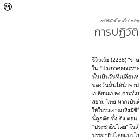
เราใช้คุ๊กกี้บนเว็บไซ
การปฏิวัต
รีวิวเว้ย (2238) "ร
ใน "ประกาศคณะราษฎรฉ
นั้นเป็นวันที่เปลี่
ของวันนั้นได้นำพา
เปลี่ยนแปลง กระทั่ง
สยาม-ไทย หากเป็นต้น
ให้ใบร่มเงาแกสิ่งมีช
นี้ถูกตัด ทึ้ง ดึง 
"ประชาธิปไตย" ในสั
ประชาธิปไตยแบบไทย