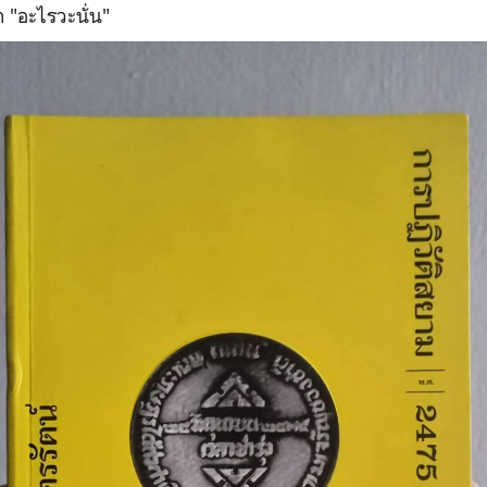
่า "อะไรวะนั่น"