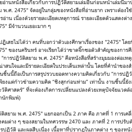
เคยอ่านหนังสือเกี่ยวกับการปฏิวัติสยามเล่มอื่นก่อนหน้าเล่มนี้ม
ม พ.ศ. 2475" จัดอยู่ในกลุ่มของหนังสือที่อ่านยาก เพราะต้องใช
รอ่าน เนื่องด้วยรายละเอียดเหตุการณ์ รายละเอียดตัวแสดงต่า
475" มีจำนวนเยอะมาก ๆ
็ปฏิเสธไม่ได้ว่า คนที่บอกว่าตัวเองศึกษาเรื่องของ "2475" โดย
75" ของนครินทร์ อาจเรียกได้ว่าขาดจิ๊กซอตัวสำคัญของการศึก
"การปฏิวัติสยาม พ.ศ. 2475" คือหนังสือที่สร้างมุมมองต่อเหตุ
น่าสนใจและมีรายละเอียดในประเด็นเหล่านั้น โดยที่คำนำของสำ
.งานชิ้นนี้ถือเป็นการสรุปรวบยอดทางความคิดเกี่ยวกับ “การปฏิ
เพียงแต่ก้าวข้ามความคิด “ชิงสุกก่อนห่าม” เท่านั้น งานชิ้นนี้ยั
ติศาสตร์” ที่จะต้องเกิดการเปลี่ยนแปลงด้วยเหตุปัจจัยแวดล้อม
นักพิมพ์)
วัติสยาม พ.ศ. 2475" แยกออกเป็น 2 ภาค คือ ภาคที่ 1 การเค
สังคมต่าง ๆ ของสยามในทศวรรษ 2470 และ ภาคที่ 2 การปรับ
ปฏิวัติ และผลสืบเนื่อง เนื้อหาที่ปรากฎในภาคต่าง ๆ ของหนั