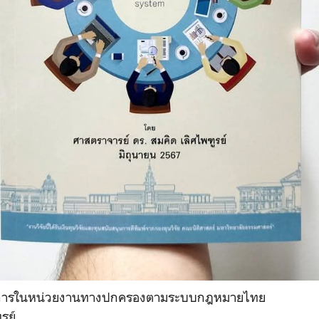
รมการในหน่วยงานทางปกครองตามระบบกฎหมายไทย
รย์