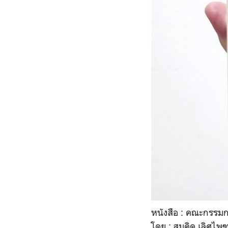
หนังสือ : คณะกร
โดย : สมคิด เลิศไพฑู