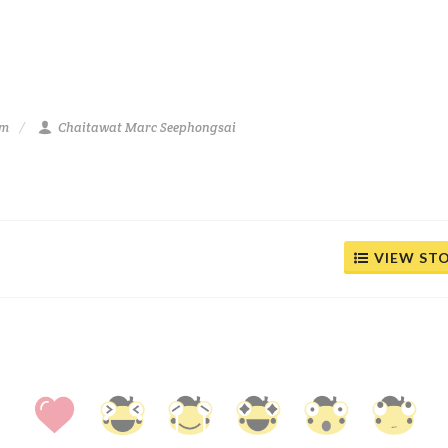
am
Chaitawat Marc Seephongsai
VIEW ST