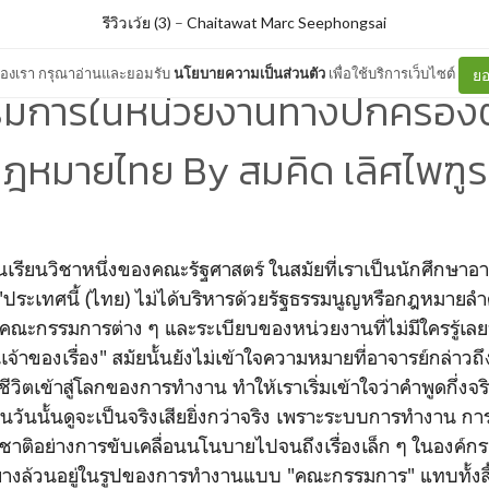
รีวิวเว้ย (3)
–
Chaitawat Marc Seephongsai
ต์ของเรา กรุณาอ่านและยอมรับ
นโยบายความเป็นส่วนตัว
เพื่อใช้บริการเว็บไซต์
ยอ
มการในหน่วยงานทางปกครอง
ฎหมายไทย By สมคิด เลิศไพฑูร
ชั้นเรียนวิชาหนึ่งของคณะรัฐศาสตร์ ในสมัยที่เราเป็นนักศึกษา
า "ประเทศนี้ (ไทย) ไม่ได้บริหารด้วยรัฐธรรมนูญหรือกฎหมายล
ณะกรรมการต่าง ๆ และระเบียบของหน่วยงานที่ไม่มีใครรู้เลยว่
้าของเรื่อง" สมัยนั้นยังไม่เข้าใจความหมายที่อาจารย์กล่าวถึ
ี่ชีวิตเข้าสู่โลกของการทำงาน ทำให้เราเริ่มเข้าใจว่าคำพูดกึ่งจ
นวันนั้นดูจะเป็นจริงเสียยิ่งกว่าจริง เพราะระบบการทำงาน กา
ดับชาติอย่างการขับเคลื่อนนโนบายไปจนถึงเรื่องเล็ก ๆ ในองค์
ย่างล้วนอยู่ในรูปของการทำงานแบบ "คณะกรรมการ" แทบทั้งส