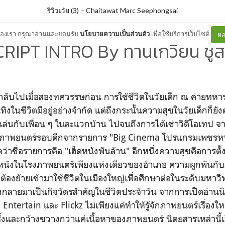
รีวิวเว้ย (3)
–
Chaitawat Marc Seephongsai
ต์ของเรา กรุณาอ่านและยอมรับ
นโยบายความเป็นส่วนตัว
เพื่อใช้บริการเว็บไซต์
ยอ
RIPT INTRO By ทานเกวียน ชูส
อนกลับไปเมื่อสองทศวรรษก่อน การใช้ชีวิตในวัยเด็ก ณ ค่ายทหาร
ิงในชีวิตมีอยู่อย่างจำกัด แต่ถึงกระนั้นความสุขในวัยเด็กก็ยังคง
เล่นกับเพื่อน ๆ ในละแวกบ้าน ไปจนถึงการได้เช่าวิดีโอเทป จาก
อยภาพยนตร์รอบดึกจากรายการ "Big Cinema โปรแกรมเพชรหนัง
ว่าชื่อรายการคือ "เฮ็ดหนังพันล้าน" อีกหนึ่งความสุขคือการตั้
้ไปดูหนังในโรงภาพยนตร์เพียงแห่งเดียวของอำเภอ ความผูกพันกั
มื่อต้องย้ายเข้ามาใช้ชีวิตในเมืองใหญ่เพื่อศึกษาต่อในระดับมหาว
กลายมาเป็นกิจวัตรสำคัญในชีวิตประจำวัน จากการเปิดอ่านน
Entertain และ Flickz ไม่เพียงแค่ทำให้รู้จักภาพยนตร์เรื่องใหม่
ลึกซึ้งและกว้างขวางกว่าแค่เนื้อหาของภาพยนตร์ นิตยสารเหล่านี้เ