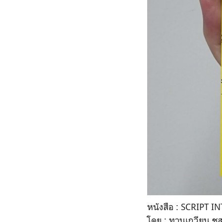
หนังสือ : SCRIPT I
โดย : ทานเกวียน ชูส