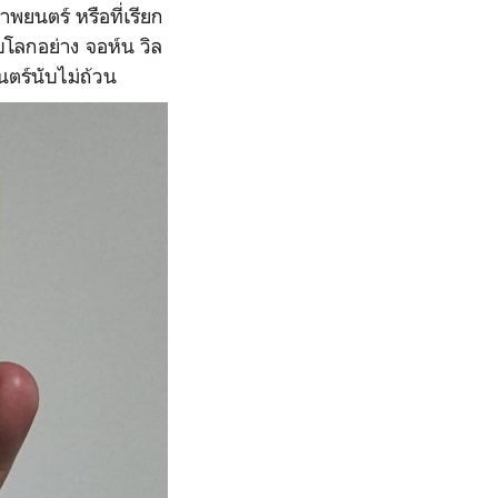
พยนตร์ หรือที่เรียก
บโลกอย่าง จอห์น วิล
นตร์นับไม่ถ้วน