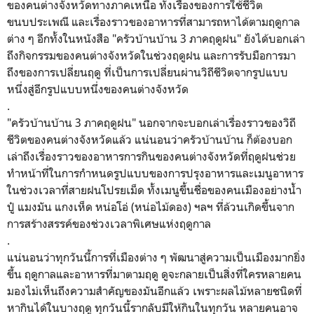
ของคนต่างจังหวัดทางภาคเหนือ ทั้งเรื่องของการใช้ชีวิต
ขนบประเพณี และเรื่องราวของอาหารที่สามารถหาได้ตามฤดูกาล
ต่าง ๆ อีกทั้งในหนังสือ "ครัวบ้านบ้าน 3 ภาคฤดูฝน" ยังได้บอกเล่า
ถึงกิจกรรมของคนต่างจังหวัดในช่วงฤดูฝน และการรับมือการมา
ถึงของการเปลี่ยนฤดู ที่เป็นการเปลี่ยนผ่านวิถีชีวิตจากรูปแบบ
หนึ่งสู่อีกรูปแบบหนึ่งของคนต่างจังหวัด
.
"ครัวบ้านบ้าน 3 ภาคฤดูฝน" นอกจากจะบอกเล่าเรื่องราวของวิถี
ชีวิตของคนต่างจังหวัดแล้ว แน่นอนว่าครัวบ้านบ้าน ก็ต้องบอก
เล่าถึงเรื่องราวของอาหารการกินของคนต่างจังหวัดที่ฤดูฝนช่วย
ทำหน้าที่ในการกำหนดรูปแบบของการปรุงอาหารและเมนูอาหาร
ในช่วงเวลาที่สายฝนโปรยเม็ด ทั้งเมนูขึ้นชื่อของคนเมืองอย่างน้ำ
ปู๋ แมงมัน แกงเห็ด หน่อโอ่ (หน่อไม้ดอง) ฯลฯ ที่ล้วนเกิดขึ้นจาก
การสร้างสรรค์ของช่วงเวลาพิเศษแห่งฤดูกาล
.
แน่นอนว่าทุกวันนี้การที่เมืองต่าง ๆ พัฒนาสู่ความเป็นเมืองมากยิ่ง
ขึ้น ฤดูกาลและอาหารที่มาตามฤดู ดูจะกลายเป็นสิ่งที่ใครหลายคน
มองไม่เห็นถึงความสำคัญของมันอีกแล้ว เพราะผลไม้หลายชนิดที่
หากินได้ในบางฤดู ทุกวันนี้รากลับมีให้กินในทุกวัน หลายคนอาจ