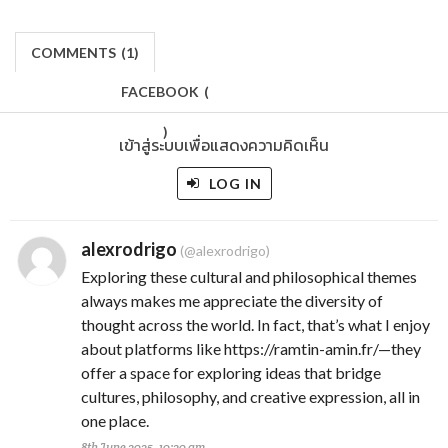
COMMENTS
(
1)
FACEBOOK
(
)
เข้าสู่ระบบเพื่อแสดงความคิดเห็น
LOG IN
alexrodrigo
(@alexrodrigo)
Exploring these cultural and philosophical themes
always makes me appreciate the diversity of
thought across the world. In fact, that’s what I enjoy
about platforms like https://ramtin-amin.fr/—they
offer a space for exploring ideas that bridge
cultures, philosophy, and creative expression, all in
one place.
8th June 2025, 10:20 am