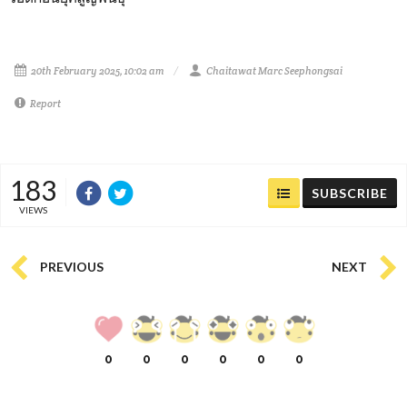
20th February 2025, 10:02 am
Chaitawat Marc Seephongsai
Report
183
SUBSCRIBE
VIEWS
PREVIOUS
NEXT
0
0
0
0
0
0