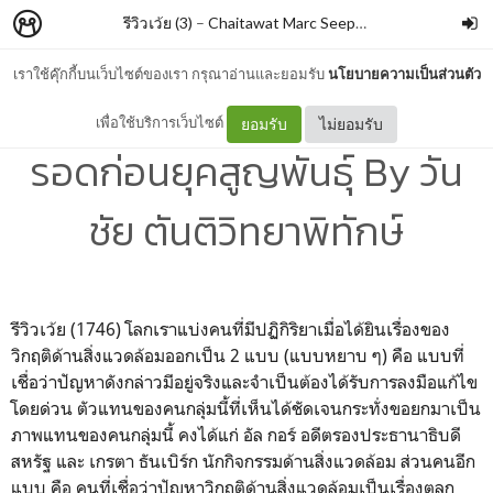
รีวิวเว้ย (3)
–
Chaitawat Marc Seephongsai
เราใช้คุ๊กกี้บนเว็บไซต์ของเรา กรุณาอ่านและยอมรับ
นโยบายความเป็นส่วนตัว
The Lost Human: หนทาง
เพื่อใช้บริการเว็บไซต์
ยอมรับ
ไม่ยอมรับ
รอดก่อนยุคสูญพันธุ์ By วัน
ชัย ตันติวิทยาพิทักษ์
รีวิวเว้ย (1746) โลกเราแบ่งคนที่มีปฏิกิริยาเมื่อได้ยินเรื่องของ
วิกฤติด้านสิ่งแวดล้อมออกเป็น 2 แบบ (แบบหยาบ ๆ) คือ แบบที่
เชื่อว่าปัญหาดังกล่าวมีอยู่จริงและจำเป็นต้องได้รับการลงมือแก้ไข
โดยด่วน ตัวแทนของคนกลุ่มนี้ที่เห็นได้ชัดเจนกระทั่งขอยกมาเป็น
ภาพแทนของคนกลุ่มนี้ คงได้แก่ อัล กอร์ อดีตรองประธานาธิบดี
สหรัฐ และ เกรตา ธันเบิร์ก นักกิจกรรมด้านสิ่งแวดล้อม ส่วนคนอีก
แบบ คือ คนที่เชื่อว่าปัญหาวิกฤติด้านสิ่งแวดล้อมเป็นเรื่องตลก