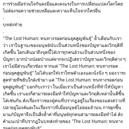
การร่วมมือร่วมใจกันลงมือและลงแรงในการเปลี่ยนแปลงโลกโดย
ไม่ต้องรอความช่วยเหลือและความเห็นใจจากใครอื่น
.
บทส่งท้าย
.
"The Lost Human: หนทางรอดก่อนยุคสูญพันธุ์" ย้ำเตือนกับเรา
ว่า เราในฐานะของมนุษย์นับเป็นส่วนหนึ่งของปัญหาและวิกฤติที่
เกิดขึ้น โลกเดินมาถึงจุดนี้ได้เราทุกคนล้วนเป็นส่วนหนึ่งของ
ปัญหา มากบ้างน้อยบ้างแต่ยากจะปฏิเสธว่าปัญหาและวิกฤติต่าง ๆ
เราไม่มีส่วนเกี่ยวข้อง หากแต่ "The Lost Human: หนทางรอด
ก่อนยุคสูญพันธุ์" ไม่ได้บอกให้เราโทษตัวเองและนั่งนิ่ง ๆ มองวาระ
สุดท้ายที่ขยับใกล้เข้ามา แต่ "The Lost Human: หนทางรอดก่อน
ยุคสูญพันธุ์" บอกกับเราว่า ในเมื่อเราเป็นส่วนหนึ่งที่ทำให้ปัญหา
เกิดขึ้น เราเองก็สามารถลงมือทำให้ปัญหาและวิกฤติเหล่านั้นดีขึ้น
ได้เช่นกัน ดังเรื่องราวของผู้คนที่ปรากฏอยู่ในเรื่องของแสงสว่างที่
ปลายอุโมงค์และในเรื่องราวที่เมื่อมนุษย์ไม่ยอมจำนน การลุกขึ้น
มาแก้ปัญหาจึงเป็นสิ่งล้ำค่าที่มนุษย์ทุกคนสามารถลงมือทำได้ ดัง
คำแนะนำที่ปรากฏในบทส่งท้ายของ "The Lost Human: หนทาง
รอดก่อนยุคสูญพันธุ์"