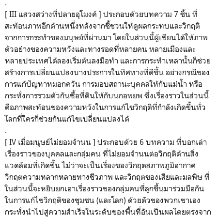
.
[ III แสวงสว่างที่ปลายอุโมงค์ ] ประกอบด้วยบทความ 7 ชิ้น ที่
สะท้อนภาพอีกด้านหนึ่งหลังจากชี้ชวนให้ดูผลกระทบและวิกฤติ
จากการกระทำของมนุษย์ที่ผ่านมา โดยในส่วนนี้ผู้เขียนได้ให้ภาพ
ตัวอย่างของความหวังและทางรอดที่หลายคน หลายเมืองและ
หลายประเทศได้ลองเริ่มต้นลงมือทำ และการกระทำเหล่านั้นก็ช่วย
สร้างการเปลี่ยนแปลงบางประการในทิศทางที่ดีขึ้น อย่างกรณีของ
การแก้ปัญหาหมอกควัน การมอบสถานะบุคคลให้กับแม่น้ำ หรือ
กระทั่งการรวมตัวกันซื้อที่ดินให้กับนกอพยพ ซึ่งเรื่องราวในส่วนนี้
คือภาพสะท้อนของความหวังในการแก้ไขวิกฤติที่กำลังเกิดขึ้นทั่ว
โลกที่ใครก็ช่วยกันแก้ไขเปลี่ยนแปลงได้
.
[ IV เมื่อมนุษย์ไม่ยอมจำนน ] ประกอบด้วย 6 บทความ ที่บอกเล่า
เรื่องราวของบุคคลและกลุ่มคน ที่ไม่ยอมจำนนต่อวิกฤติด้านสิ่ง
แวดล้อมที่เกิดขึ้น ไม่ว่าจะเป็นเรื่องของวิกฤตสภาพภูมิอากาศ
วิกฤตความหลากหลายทางชีวภาพ และวิกฤตของเสียและมลพิษ ที่
ในส่วนนี้จะหยิบยกเอาเรื่องราวของกลุ่มคนที่ลุกขึ้นมาร่วมมือกัน
ในการแก้ไขวิกฤติของชุมชน (และโลก) ด้วยตัวของพวกเขาเอง
กระทั่งนำไปสู่ความสำเร็จในระดับของพื้นที่อันเป็นผลโดยตรงจาก