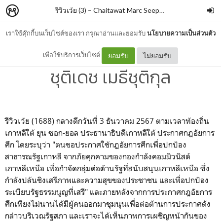
รีวิวเว้ย (3)
–
Chaitawat Marc Seephongsai
เราใช้คุ๊กกี้บนเว็บไซต์ของเรา กรุณาอ่านและยอมรับ
นโยบายความเป็นส่วนตัว
เขตหวงห้ามของกองทัพ By
เพื่อใช้บริการเว็บไซต์
ยอมรับ
ไม่ยอมรับ
ชุติเดช เมธีชุติกุล
รีวิวเว้ย (1688) กลางดึกวันที่ 3 ธันวาคม 2567 ตามเวลาท้องถิ่น
เกาหลีใต้ ยุน ซอก-ยอล ประธานาธิบดีเกาหลีใต้ ประกาศกฎอัยการ
ศึก โดยระบุว่า "ตนขอประกาศใช้กฎอัยการศึกเพื่อปกป้อง
สาธารณรัฐเกาหลี จากภัยคุกคามของกองกำลังคอมมิวนิสต์
เกาหลีเหนือ เพื่อกำจัดกลุ่มต่อต้านรัฐที่สนับสนุนเกาหลีเหนือ ซึ่ง
กำลังปล้นชิงเสรีภาพและความสุขของประชาชน และเพื่อปกป้อง
ระเบียบรัฐธรรมนูญที่เสรี" และภายหลังจากการประกาศกฎอัยการ
ศึกเพียงไม่นานได้มีผู้คนออกมาชุมนุนเพื่อต่อต้านการประกาศดัง
กล่าวบริเวณรัฐสภา และเราจะได้เห็นภาพการเผชิญหน้ากันของ