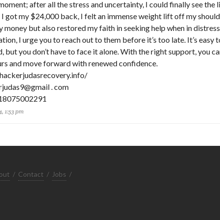
moment; after all the stress and uncertainty, I could finally see the l
I got my $24,000 back, I felt an immense weight lift off my should
money but also restored my faith in seeking help when in distress. 
ation, I urge you to reach out to them before it’s too late. It’s easy t
but you don’t have to face it alone. With the right support, you c
ours and move forward with renewed confidence.
//hackerjudasrecovery.info/
rjudas9@gmail . com
+18075002291
4, 1:53 pm
out
/
Contact
/
Jobs
/