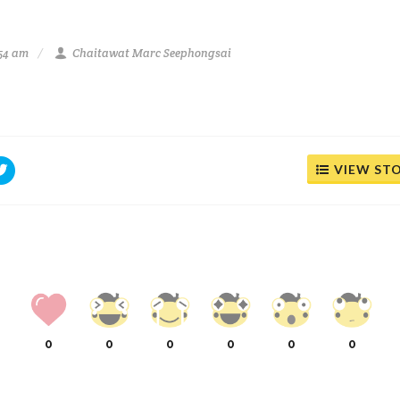
:54 am
Chaitawat Marc Seephongsai
VIEW ST
0
0
0
0
0
0