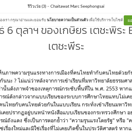
รีวิวเว้ย (3)
–
Chaitawat Marc Seephongsai
ต์ของเรา กรุณาอ่านและยอมรับ
นโยบายความเป็นส่วนตัว
เพื่อใช้บริการเว็บไซต์
ยอ
์ 6 ตุลาฯ ของเกษียร เตชะพีระ 
เตชะพีระ
ราเห็นภาพความรุนแรงทางการเมืองที่คนไทยทำกับคนไทยด้วยกัน
ร่กันนะ ? ไม่แน่ว่าหลังจากการเข้าเรียนที่มหาวิทยาลัยธรรมศา
้านั้นดังภาพจำของเหตุการณ์กระชับพื้นที่ใน พ.ศ. 2553 หา
หตุการณ์ดังกล่าวจากแบบเรียนของระบบการศึกษาไทยแทบไม่เค
นไทยกับคนไทยด้วยกันในแบบเรียน กระทั่งเข้าเรียนมหาวิทยาลั
่ไม่เคยปรากฏอยู่บนหน้าหนังสือแบบเรียนของกระทรวงศึกษา อย่
ารณ์ถังแดง ซึ่งเป็นการตอกย้ำว่า "ความรุนแรงโดยรัฐ" หรือ 
ช่เรื่องใหม่และมิใช่เรื่องที่ไม่เคยเกิดขึ้นในประวัติศาสตร์ หา