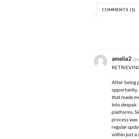
COMMENTS
(
1)
amelia2
(@a
RETRIEVIN
After being 
opportunity. 
that made me 
into despair.
platforms. Sk
process was 
regular upda
within just a