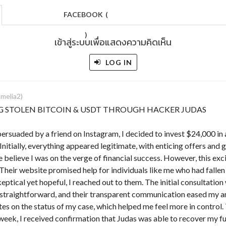
FACEBOOK
(
)
เข้าสู่ระบบเพื่อแสดงความคิดเห็น
LOG IN
melia2)
G STOLEN BITCOIN & USDT THROUGH HACKER JUDAS
persuaded by a friend on Instagram, I decided to invest $24,000 in
Initially, everything appeared legitimate, with enticing offers and
believe I was on the verge of financial success. However, this ex
 Their website promised help for individuals like me who had fallen
eptical yet hopeful, I reached out to them. The initial consultatio
straightforward, and their transparent communication eased my a
tes on the status of my case, which helped me feel more in control
 week, I received confirmation that Judas was able to recover my fu