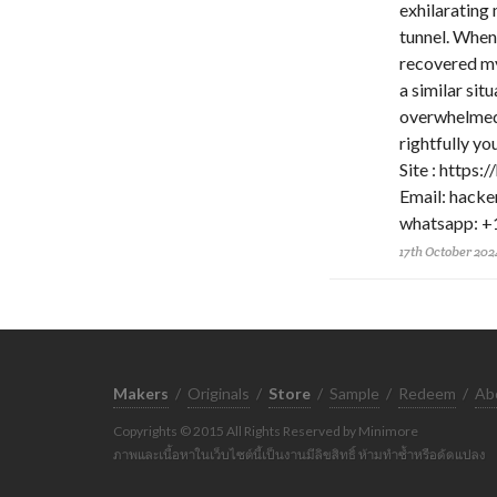
exhilarating 
tunnel. When 
recovered my 
a similar situ
overwhelmed, 
rightfully y
Site : https:
Email: hacke
whatsapp: 
17th October 202
Makers
/
Originals
/
Store
/
Sample
/
Redeem
/
Ab
Copyrights © 2015 All Rights Reserved by Minimore
ภาพและเนื้อหาในเว็บไซต์นี้เป็นงานมีลิขสิทธิ์ ห้ามทำซ้ำหรือดัดแปลง