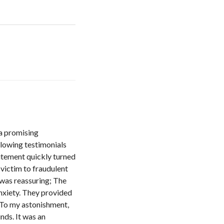
 a promising
 glowing testimonials
citement quickly turned
 victim to fraudulent
n was reassuring; The
nxiety. They provided
. To my astonishment,
nds. It was an