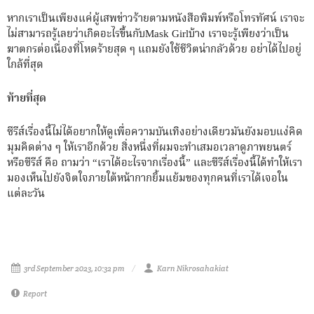
หากเราเป็นเพียงแค่ผู้เสพข่าวร้ายตามหนังสือพิมพ์หรือโทรทัศน์ เราจะ
ไม่สามารถรู้เลยว่าเกิดอะไรขึ้นกับMask Girlบ้าง เราจะรู้เพียงว่าเป็น
ฆาตกรต่อเนื่องที่โหดร้ายสุด ๆ แถมยังใช้ชีวิตน่ากลัวด้วย อย่าได้ไปอยู่
ใกล้ที่สุด
ท้ายที่สุด
ซีรีส์เรื่องนี้ไม่ได้อยากให้ดูเพื่อความบันเทิงอย่างเดียวมันยังมอบแง่คิด
มุมคิดต่าง ๆ ให้เราอีกด้วย สิ่งหนึ่งที่ผมจะทำเสมอเวลาดูภาพยนตร์
หรือซีรีส์ คือ ถามว่า “เราได้อะไรจากเรื่องนี้” และซีรีส์เรื่องนี้ได้ทำให้เรา
มองเห็นไปยังจิตใจภายใต้หน้ากากยิ้มแย้มของทุกคนที่เราได้เจอใน
แต่ละวัน
3rd September 2023, 10:32 pm
Karn Nikrosahakiat
Report