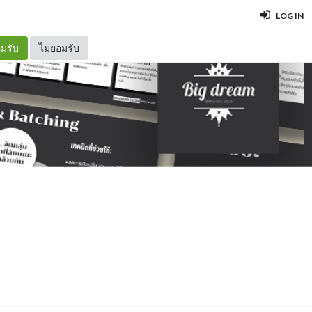
LOG IN
มรับ
ไม่ยอมรับ