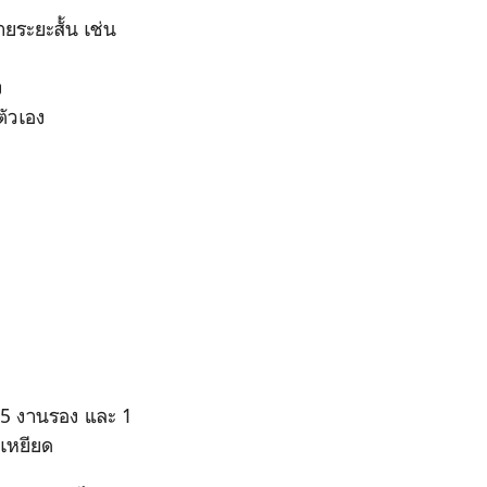
ระยะสั้น เช่น
ง
ตัวเอง
ญ 5 งานรอง และ 1
วเหยียด