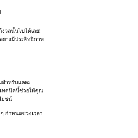
น
ังวลนั้นไปได้เลย!
อย่างมีประสิทธิภาพ
นสำหรับแต่ละ
ทคนิคนี้ช่วยให้คุณ
โยชน์
วงๆ กำหนดช่วงเวลา