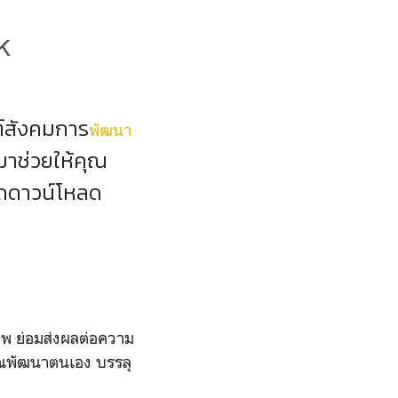
k
ต์สังคมการ
พัฒนา
มาช่วยให้คุณ
รถดาวน์โหลด
ภาพ ย่อมส่งผลต่อความ
คุณพัฒนาตนเอง บรรลุ