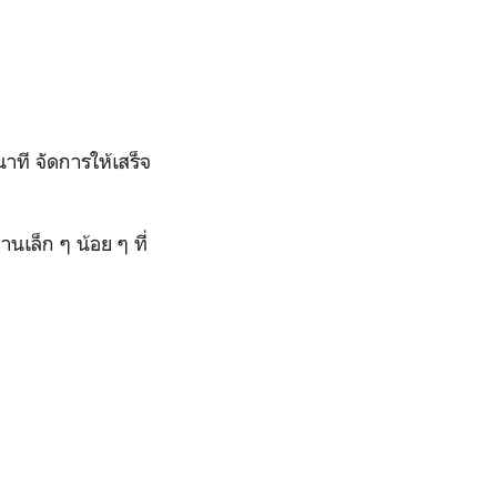
าที จัดการให้เสร็จ
นเล็ก ๆ น้อย ๆ ที่