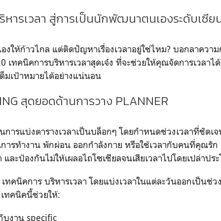
ิหารเวลา สู่การเป็นนักพัฒนาตนเองระดับเซีย
เองให้ก้าวไกล แต่ติดปัญหาเรื่องเวลาอยู่ใช่ไหม? บอกลาความก
 เทคนิคการบริหารเวลาสุดเจ๋ง ที่จะช่วยให้คุณจัดการเวลาได้
มเต็มเป้าหมายได้อย่างแน่นอน
KING สุดยอดด้านการวาง PLANNER
ือนการแบ่งตารางเวลาเป็นบล็อกๆ โดยกำหนดช่วงเวลาที่ชัดเจ
นการทำงาน พักผ่อน ออกกำลังกาย หรือใช้เวลากับคนที่คุณรัก เ
ังทำ และป้องกันไม่ให้เผลอไถโซเชียลจนเสียเวลาไปโดยเปล่าประ
 เทคนิคการ บริหารเวลา โดยแบ่งเวลาในแต่ละวันออกเป็นช่
เทคนิคนี้ช่วยให้:
ับงาน specific