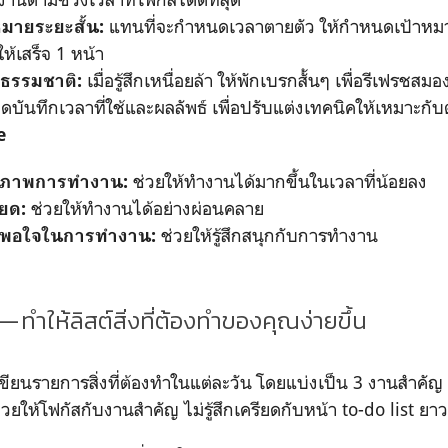
แทนที่จะกำหนดเวลาตายตัว ให้กำหนดเป้าหมาย
มายระยะสั้น:
ห้เสร็จ 1 หน้า
เมื่อรู้สึกเหนื่อยล้า ให้พักเบรกสั้นๆ เพื่อรีเฟรชสมอ
ธรรมชาติ:
ดบันทึกเวลาที่ใช้และผลลัพธ์ เพื่อปรับแต่งเทคนิคให้เหมาะกับ
e
ช่วยให้ทำงานได้มากขึ้นในเวลาที่น้อยลง
ธิภาพการทำงาน:
ช่วยให้ทำงานได้อย่างผ่อนคลาย
ยด:
ช่วยให้รู้สึกสนุกกับการทำงาน
ึงพอใจในการทำงาน:
 ทำให้ลิสต์สิ่งที่ต้องทำของคุณง่ายขึ้น
เขียนรายการสิ่งที่ต้องทำในแต่ละวัน โดยแบ่งเป็น 3 งานสำคั
ช่วยให้โฟกัสกับงานสำคัญ ไม่รู้สึกเครียดกับหน้า to-do list ยา