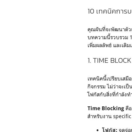
10 เทคนิคการบร
คุณฝันที่จะพัฒนาตัว
บทความนี้รวบรวม 10
เพิ่มผลลัพธ์ และเติ
1. TIME BLOC
เทคนิคนี้เปรียบเสม
กิจกรรม ไม่ว่าจะเป็
โฟกัสกับสิ่งที่กำล
คือ
Time Blocking
สำหรับงาน specific 
จดจ่อก
โฟกัส: