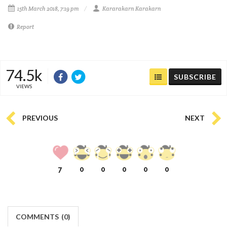
15th March 2018, 7:19 pm
Kararakarn Karakarn
Report
74.5k
SUBSCRIBE
VIEWS
PREVIOUS
NEXT
7
0
0
0
0
0
COMMENTS
(
0)