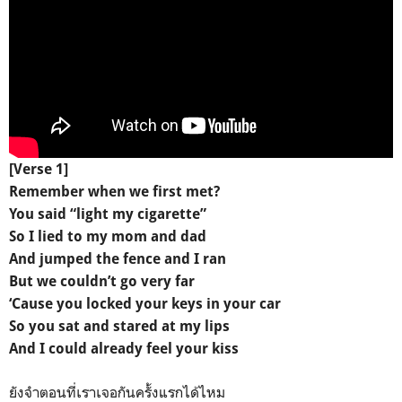
[Verse 1]
Remember when we first met?
You said “light my cigarette”
So I lied to my mom and dad
And jumped the fence and I ran
But we couldn’t go very far
‘Cause you locked your keys in your car
So you sat and stared at my lips
And I could already feel your kiss
ยังจำตอนที่เราเจอกันครั้งแรกได้ไหม