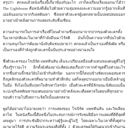
สรุปว่า ตกลงแล้วหนังเรื่องนี้เกี่ยวข้องกับอะไร เราก็คงเรียบเรียงออกมาได้ว่า
The Lighthouse คือหนังที่เต็มไปด้วยความลุ่มหลงและความอยากรู้อยากเห็นที่
เอ่อล้นออกมาจากกิเลสตัณหา ซึ่งเหล่าตัวละครผู้แตกสลายนั้นปลดปล่อยออก
มาอย่างบ้าคลั่งผ่านการแสดงระดับชั้นเซียน
ความสามารถในการเล่าเรื่องที่โยนคำถามซึ่งออกมาจากปากของตัวละครทั้ง
ในเวลาปกติและในเวลาที่กำลังมึนเมาไร้สติ มันก็เป็นความยากที่ปนไปด้วย
ความสนุกในการต้องมานั่งจับต้นชนปลายว่า ตกลงแล้วเป็นเราเองที่ฟังผิด หรือ
เป็นเราเองที่กำลังถูกตัวละครนั้นปั่นประสาทอย่างน่าฉงนใจ
ซึ่งตัวละครของ โรเบิร์ต แพททินสัน เห็นจะเปรียบเสมือนตัวแทนของคนดูที่ไม่รู้
เรื่องรู้ราวอะไร อีกทั้งยังต้องมาปะติดปะต่อเรื่องราวจากคำพูดที่ไม่ต่างอะไร
จากชิ้นส่วนจิ๊กซอว์อันไม่เข้ากันสักนิด นอกจากนี้ก็ค่อนข้างชัดเจนพอสมควร
ถึงบุคลิกของตัวละครที่พยายามทำตัวลึกลับ แต่ก็หลุดปากออกมาเมื่อมีเหล้าอยู่
ในมือ จึงไม่เป็นที่แปลกใจสักเท่าไหร่นัก เมื่อตัวละครที่มีลักษณะนิสัยแบบนั้น
จะปะทุกิเลสตัณหาของตนออกมาอย่างบ้าคลั่งและเดือดดาลในตอนที่ทุกอย่าง
รอบตัว รวมไปถึงสภาวะจิตใจนั้นแตกสลาย
พูดได้อย่างน่าไม่อายเลยว่า การแสดงของ โรเบิร์ต แพททินสัน และวิลเลียม
ดาโฟ ในหนังเรื่องนี้คือหนึ่งในประสบการณ์การรับชมฝีมือการแสดงที่ดีที่สุดที่
เคยดูมา การประชันฝีปากระหว่างผู้รู้และผู้ไม่รู้ โดยเฉพาะในเวลาที่ทั้งคู่ต่าง
เมามายไร้สติ ความร้อนระอุของสิ่งที่ทั้ง 2 ตัวละครพูดใส่กันผนวกเข้ากับงาน