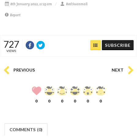
8th January 2022, 11:25 am
Red Suanmali
Report
727
SUBSCRIBE
VIEWS
PREVIOUS
NEXT
0
0
0
0
0
0
COMMENTS
(
0)