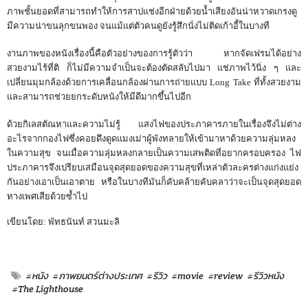
ภาพชั้นยอดที่สามารถทำให้การสาปแช่งอีกฝ่ายด้วยน้ำเสียงอันน่าหวาดเกรงดู
มีความน่าขนลุกขนพอง จนแม้แต่ตัวคนดูยังรู้สึกนั่งไม่ติดเก้าอี้ในบางที
งานภาพของหนังเรื่องนี้คือตัวอย่างของการรู้ตัวว่า หากจัดเฟรมได้อย่าง
สวยงามไร้ที่ติ ก็ไม่มีความจำเป็นจะต้องตัดสลับไปมา แช่ภาพไว้นิ่ง ๆ และ
เปลี่ยนมุมกล้องด้วยการเคลื่อนกล้องผ่านการถ่ายแบบ Long Take ที่ทั้งสวยงาม
และสามารถช่วยยกระดับหนังให้มีดีมากขึ้นไปอีก
ด้วยกิเลสตัณหาและความไม่รู้ แสงไฟของประภาคารภายในเรื่องจึงไม่ต่าง
อะไรจากกองไฟซึ่งคอยดึงดูดแมงเม่าผู้พังทลายให้เข้ามาหาด้วยความลุ่มหลง
ในความสุข จนเมื่อความลุ่มหลงกลายเป็นความเสพติดที่อยากครอบครอง ไฟ
ประภาคารจึงเปรียบเสมือนจุดสุดยอดของความสุขที่เหล่าตัวละครต่างแก่งแย่ง
กันอย่างเอาเป็นเอาตาย หรือในบางทีมันก็คับคล้ายคับคลาว่าจะเป็นจุดสุดยอด
ทางเพศเสียด้วยซ้ำไป
เขียนโดย: พัทธนันท์ สวนมะลิ
#หนัง
#ภาพยนตร์ต่างประเทศ
#รีวิว
#movie
#review
#รีวิวหนัง
#The Lighthouse