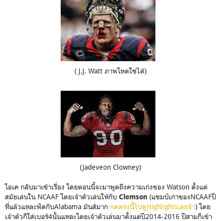
( J.J. Watt ภาพโหดใช่ได้)
(Jadeveon Clowney)
โอเค กลับมาเข้าเรื่อง โดยตอนนี้จะมาพูดถึงความเก่งของ Watson ตั้งแต่
สมัยเล่นใน NCAAF โดยเจ้าตัวเล่นให้กับ
Clemson
(แชมป์เก่าของNCAAFปี
ที่แล้วแหละฟัดกับAlabama มันส์มาก
กดตรงนี้ไปดูHighlightsเลยจ้า
) โดย
เจ้าตัวก็ใส่เบอร์4นั้นแหละโดยเจ้าตัวเล่นมาตั้งแต่ปี2014-2016 ปีสามก็เข้า