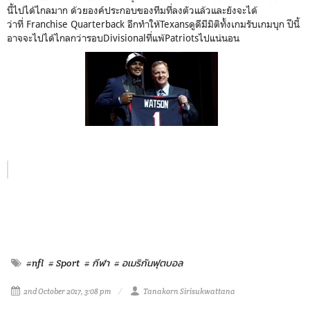
นี้ไปได้ไกลมาก ด้วยองค์ประกอบของทีมที่ลงตัวแล้วและยังจะได้
ว่าที่ Franchise Quarterback อีกทำให้Texansดูดีมีมิติทั้งเกมรับเกมบุก ปีนี้
อาจจะไปได้ไกลกว่ารอบDivisionalที่แพ้Patriotsไปแน่นอน
#nfl
# Sport
# กีฬา
# อเมริกันฟุตบอล
2nd October 2017, 3:08 pm
Tanakorn Sirisukwattana