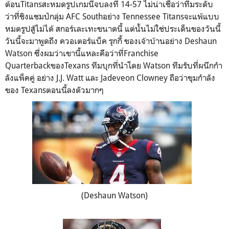
ต้อนTitansสะหมดรูปเกมนี้จบลงที่ 14-57 ไม่น่าเชื่อว่าทีมระดับ
ว่าที่ชิงแชมป์กลุ่ม AFC Southอย่าง Tennessee Titansจะแพ้แบบ
หมดรูปสู้ไม่ได้ สกอร์เละเทะขนาดนี้ แต่นั้นไม่ใช่ประเด็นของวันนี้
วันนี้จะมาพูดถึง ควอเตอร์แบ็ค รุกกี้ ของเจ้าบ้านอย่าง Deshaun
Watson ซึ่งผมว่าเขานี้แหละคือว่าที่Franchise
QuarterbackของTexans ทีมบุกที่นำโดย Watson ทีมรับที่ผนึกกำ
ลังแพ็คคู่ อย่าง J.J. Watt และ Jadeveon Clowney ถือว่าขุมกำลัง
ของ Texansตอนนี้ลงตัวมากๆ
(Deshaun Watson)