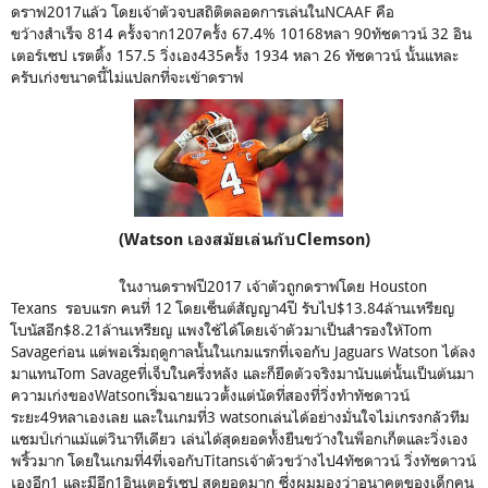
ดราฟ2017แล้ว โดยเจ้าตัวจบสถิติตลอดการเล่นในNCAAF คือ
ขว้างสำเร็จ 814 ครั้งจาก1207ครั้ง 67.4% 10168หลา 90ทัชดาวน์ 32 อิน
เตอร์เซป เรตติ้ง 157.5 วิ่งเอง435ครั้ง 1934 หลา 26 ทัชดาวน์ นั้นแหละ
ครับเก่งขนาดนี้ไม่แปลกที่จะเข้าดราฟ
(Watson เองสมัยเล่นกับClemson)
ในงานดราฟปี2017 เจ้าตัวถูกดราฟโดย Houston
Texans รอบแรก คนที่ 12 โดยเซ็นต์สัญญา4ปี รับไป$13.84ล้านเหรียญ
โบนัสอีก$8.21ล้านเหรียญ แพงใช้ได้โดยเจ้าตัวมาเป็นสำรองให้Tom
Savageก่อน แต่พอเริ่มฤดูกาลนั้นในเกมแรกที่เจอกับ Jaguars Watson ได้ลง
มาแทนTom Savageที่เจ็บในครึ่งหลัง และก็ยึดตัวจริงมานับแต่นั้นเป็นต้นมา
ความเก่งของWatsonเริ่มฉายแววตั้งแต่นัดที่สองที่วิ่งทำทัชดาวน์
ระยะ49หลาเองเลย และในเกมที่3 watsonเล่นได้อย่างมั่นใจไม่เกรงกลัวทีม
แชมป์เก่าแม้แต่วินาทีเดียว เล่นได้สุดยอดทั้งยืนขว้างในพ็อกเก็ตและวิ่งเอง
พริ้วมาก โดยในเกมที่4ที่เจอกับTitansเจ้าตัวขว้างไป4ทัชดาวน์ วิ่งทัชดาวน์
เองอีก1 และมีอีก1อินเตอร์เซป สุดยอดมาก ซึ่งผมมองว่าอนาคตของเด็กคน