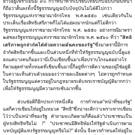
ยาวอยู่เพราะมันมี ๙๐ กว่าหน้าหากเปรียบเทียบกับฉบับก่อนหน้า
ก็ถือว่าสั้นลงทั้งนี้รัฐธรรมนูญฉบับปัจจุบันไม่ได้ดีไปกว่า
รัฐธรรมนูญแห่งราชอาณาจักรไทย พ.ศ.๒๕๕๐ เช่นเดียวกันใน
ประเด็นเรื่องสิทธิเสรีภาพก็ไม่ได้แย่ลงมากนักแต่ก็ไม่ดีกว่า
รัฐธรรมนูญแห่งราชอาณาจักรไทย พ.ศ. ๒๕๕๐ อย่างกรณีมาตรา
๒๕ของรัฐธรรมนูญแห่งราชอาณาจักรไทย พ.ศ. ๒๕๖๐ ที่ว่า
“สิทธิ
ซึ่งมาตรานี้มีการ
เสรีภาพถูกจำกัดได้ด้วยความมั่นคงของรัฐ”
จำกัดสิทธิมากขึ้นและเป็นส่วนหนึ่งที่ทำให้รัฐธรรมนูญฉบับนี้ดูแย่
ลงแต่บางคนก็มองว่านี่เป็นเขียนขึ้นมาเพื่อปราบโกงแต่อย่างไร
ก็ตามสุดท้ายทั้งหมดที่เขียนขึ้นมานี้ก็อยู่ที่การตีความของผู้ใช้อยู่ดี
ในความเห็นส่วนตัวผมมองว่ารายละเอียดต่างๆ ไม่ควรถูกกำหนด
ในรัฐธรรมนูญแต่ควรอยู่ในกฎหมายระดับพระราชบัญญัติมากกว่า
เพื่อให้รัฐธรรมนูญมีความกระชับมากขึ้น
ส่วนข้อดีก็อีกประการหนึ่งคือ การกำหนด“หน้าที่ของรัฐ”
แต่ก็ควรเขียนให้อยู่ในหมวด “สิทธิ”ซึ่งน่าจะดีกว่าเพราะหากเขียน
ไว้ว่าเป็นหน้าที่ของรัฐ คำถามจะเกิดตามก็คือแล้ว“ประชาชนเป็น
ผู้ทรงสิทธิหรือไม่ ?” “ประชาชนมีสิทธิฟ้องให้รัฐดำเนินการตาม
บทบัญญัติแห่งรัฐธรรมนูญหรือไม่?” ดังนั้น จึงควรกำหนดให้อยู่ใน