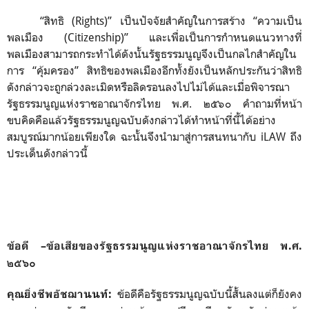
“สิทธิ (
Rights
)” เป็นปัจจัยสำคัญในการสร้าง “ความเป็น
พลเมือง (
Citizenship
)” และเพื่อเป็นการกำหนดแนวทางที่
พลเมืองสามารถกระทำได้ดังนั้นรัฐธรรมนูญจึงเป็นกลไกสำคัญใน
การ “คุ้มครอง” สิทธิของพลเมืองอีกทั้งยังเป็นหลักประกันว่าสิทธิ
ดังกล่าวจะถูกล่วงละเมิดหรือลิดรอนลงไปไม่ได้และเมื่อพิจารณา
รัฐธรรมนูญแห่งราชอาณาจักรไทย พ.ศ. ๒๕๖๐ คำถามที่หน้า
ขบคิดคือแล้วรัฐธรรมนูญฉบับดังกล่าวได้ทำหน้าที่นี้ได้อย่าง
สมบูรณ์มากน้อยเพียงใด ฉะนั้นจึงนำมาสู่การสนทนากับ iLAW
ถึง
ประเด็นดังกล่าวนี้
ข้อดี –ข้อเสียของรัฐธรรมนูญแห่งราชอาณาจักรไทย พ.ศ.
๒๕๖๐
ข้อดีคือรัฐธรรมนูญฉบับนี้สั้นลงแต่ก็ยังคง
คุณยิ่งชีพอัชฌานนท์
: