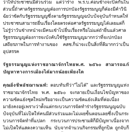
ว่าให้ประชาชนมีส่วนร่วม แต่ว่าร่าง พ.ร.บ.ค่อนข้างจะปิดกั้นใน
ส่วนนี้ถ้าศาลรัฐธรรมนูญต้องการปกป้องรัฐธรรมนูญก็ต้องมีคำวินิ
ฉัยว่าขัดกับรัฐธรรมนูญซึ่งตามรัฐธรรมนูญฉบับปัจจุบันกำหนดให้
ประชาชนสามารถยื่นเรื่องโดยตรงต่อศาลรัฐธรรมนูญได้เลยแต่ก็
ไม่รู้ว่าวันข้างหน้าจะมีคนเข้าไปยื่นเรื่องหรือไม่แต่ถ้ายื่นแล้วศาล
รัฐธรรมนูญต้องการจะบังคับใช้รัฐธรรมนูญมากกว่าที่จะปกป้อง
เสถียรภาพในการทำงานของ คสช.ก็น่าจะเป็นสิ่งที่ดีมากกว่าเป็น
อุปสรรค
รัฐธรรมนูญแห่งราชอาณาจักรไทยพ.ศ. ๒๕๖๐ สามารถแก้
ปัญหาทางการเมืองได้มากน้อยเพียงใด
ตอบทันทีว่า“ไม่ได้” และรัฐธรรมนูญแห่ง
คุณยิ่งชีพอัชฌานนท์
:
ราชอาณาจักรไทย พ.ศ. ๒๕๖๐ จะกลายเป็นเงื่อนไขปัญหาของ
ความขัดแย้งชุดใหม่หรืออาจะเป็นความขัดแย้งเดิมที่ต่อเนื่อง
มายังคงอยู่เพราะว่าตั้งแต่กระบวนการจัดทำร่างรัฐธรรมนูญฉบับ
ปัจจุบันที่ไม่เปิดให้คนมีส่วนร่วมและไม่เผยขั้นตอนเลยซึ่งเป็นกระ
บวนการจัดทำที่แปลก กระบวนการประชามติก็มีปัญหาเนื่องจาก
ไม่เปิดให้แสดงความเห็น นับจากจำนวนกิจกรรมที่ถูกปิด ถูกจับก็