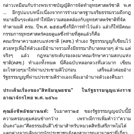
กล่าวเหมือนกับร่างพระราชบัญญัติการจัดทำยุทธศาสตร์ชาติ พ.ศ
... อีกรูปแบบหนึ่งเนื่องจากการร่างมาตรฐานจริยธรรมรวมถึงกฎ
หมายอื่นๆจะต้องทำให้มีความสอดคล้องกับยุทธศาสตร์ชาติที่จัด
ทำตามมติ ครม. ปีพ.ศ. ๒๕๕๘ซึ่งก็มีการทำไว้แล้ว แล้วก็ให้มีคณะ
กรรมการยุทธศาสตร์คอยดูแลซึ่งท้ายที่สุดแล้วก็คือ
คณะรักษาความสงบแห่งชาติ (คสช.) ทำเอง รัฐธรรมนูญก็เขียนไว้
สวยหรูเพื่อให้ตัวเองมีอำนาจรวมทั้งมีธรรมาภิบาลหลายๆ ด้าน แต่
จริงๆ แล้ว กฎหมายระดับรองลงมาคณะรักษาความสงบแห่ง
ชาติ(คสช.) ทำเองทั้งหมด นี่คือฉบับหลอกลวงที่เลวมาก เขียน
อะไรสวยๆมาให้ผ่านประชามติไปก่อน เสร็จแล้วค่อยอ้าง
รัฐธรรมนูญที่ผ่านประชามติร่างเองเพื่อเอาอำนาจตัวเองคืนมา
ประเด็นเรื่องของ“สิทธิมนุษยชน” ในรัฐธรรมนูญแห่งราช
อาณาจักรไทย พ.ศ. ๒๕๖๐
ในมาตรา๒๕ ของรัฐธรรมนูญฉบับนี้มี
คุณยิ่งชีพอัชฌานนท์
:
ความครอบคุมค่อนข้างกว้าง เพราะมีการเพิ่มคำว่า“ความ
มั่นคง”และ“ศีลธรรมอันดี”เข้ามาสำหรับหมวดสิทธิเสรีภาพไม่ได้
แตกต่างจากเดิมมากนักประชาชนยังคงสามารถเอามาตราที่เกี่ยว