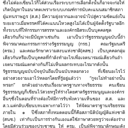
ซึ่งไม่ต้องเขียนไว้ก็ได้ส่วนเรื่องระบบการเลือกตั้งนั้นก็อาจจะก่อให้
เกิดปัญหาในอนาคตเพราะระบบเกณฑ์การนับคะแนนสมาชิกสภา
ผู้แทนราษฎร (ส.ส.) มีความยุ่งยากและอาจนำไปสู่ความขัดแย้งใน
ระยะยาวเมื่อพรรคที่ได้คะแนนโหวตสูงไม่ได้เป็นผู้จัดตั้งรัฐบาลอีก
ทั้งระบบที่ให้กรรมการสรรหาและองค์กรอิสระเป็นบุคคลชุด
เดียวกันก็น่าจะมีปัญหาเช่นกัน เอาเป็นว่ารัฐธรรมนูญฉบับนี้ถ้า
พิจารณาคณะกรรมการร่างรัฐธรรมนูญ (กรธ.)
คณะรัฐมนตรี
(ครม.) และคณะรักษาความสงบแห่งชาติ(คสช.) เป็นบุคคลกลุ่ม
เดียวกันหรือเป็นบุคคลที่กำลังทำอะไรเพื่อเจตนารมณ์เดียวกันถ้า
เจตนารมณ์แตกต่างกันก็ไม่เห็นผลกระทบอะไรมากดังนั้น
รัฐธรรมนูญฉบับปัจจุบันถือเป็นฉบับหลอกลวง ที่เขียนอะไรไว้
อย่างสวยงามเอาไว้หลอกโดยที่รู้อยู่แล้วว่า “กูจะไม่ทำอย่างนั้น
หรอก” ยกตัวอย่างเช่นเรื่องมาตรฐานทางจริยธรรม คนเขียน
รัฐธรรมนูญก็เขียนไว้สวยหรูให้ร่างโดยศาลรัฐธรรมนูญและองค์กร
อื่นๆซึ่งในตอนที่ร่างต้องให้มีการรับฟังความเห็นของ ส.ส. และ
ส.ว.แต่กลับเขียนบทเฉพาะกาลไว้ว่า ให้จัดมาตราฐานจริยธรรม
ภายใน ๑ ปีซึ่งสภาทั้งหมดตอนนี้ก็คือสภานิติบัญญัติแห่งชาติ
(สนช.) เท่ากับเป็นการร่างกันเองแต่ใช้ภาษาสวยหรูว่าจะต้องร่าง
โดยมีส่วนร่วมของประชาชน ให้ ครม. เป็นผู้พิจารณาลักษณะดัง