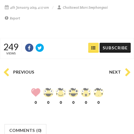
4th January 2019, 4:17 am
Chaitawat Marc Seephongsai
Report
249
SUBSCRIBE
VIEWS
PREVIOUS
NEXT
0
0
0
0
0
0
COMMENTS
(
0)