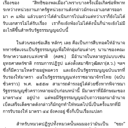
เรื่องของ “สิทธิของพลเมือง”เพราะบางครั้งเมื่อเกิดข้อพิพาท
ระหว่างหน่วยงานภาครัฐหน่วยงานดังกล่าวมักจะเอาเอกสารออก
มา ๓ แฟ้ม แล้วบอกว่าได้ดำเนินการไปแล้วแต่ทว่าเราก็ยังไม่ได้
รับเอกสารไม่ได้รับเรื่อง เราก็จะยังฟ้องไม่ได้ดังนั้นก็น่าจะยังไม่มี
อะไรดีขึ้นสำหรับรัฐธรรมนูญฉบับนี้
ในส่วนของข้อเสีย หลักๆ เลย คือเป็นการสืบทอดให้อำนาจ
ทหารชัดเจนเป็นรัฐธรรมนูญเพื่อให้กลุ่มก้อนต่างๆ นานาของคณะ
รักษาความสงบแห่งชาติ (คสช.) มีอำนาจในหลายรูปแบบเช่น
ยุทธศาสตร์ชาติ กรรมการปฏิรูป แต่งตั้งสมาชิกวุฒิสภา(ส.ว.) ฯลฯ
ซึ่งก็มีความโหดร้ายอยู่พอควร และยังเป็นรัฐธรรมนูญฉบับแรกที่
รับรองให้มาตรา ๔๔ในรัฐธรรมนูญแห่งราชอาณาจักรไทย (ฉบับ
ชั่วคราว) พ.ศ. ๒๕๕๗ สามารถดำรงอยู่ได้ด้วยซึ่งหากพิจารณา
รัฐธรรมนูญชั่วคราวหลายฉบับก่อนหน้านี้ มีมาตราที่มีลักษณะของ
มาตรา๔๔ อยู่บ้าง แต่พอมีรัฐธรรมนูญฉบับถาวรออกมาอำนาจ
เบ็ดเสร็จเด็ดขาดดังกล่าวก็มักถูกทำให้หมดไปนี่เป็นครั้งแรกที่มี
การรับรองให้ มาตรา ๔๔ ยังคงอยู่ ซึ่งก็เป็นเรื่องแปลก
สำหรับหมวดปฏิรูปทั้งหมวดนั้นผมมองว่ามันเป็น “ขยะ”