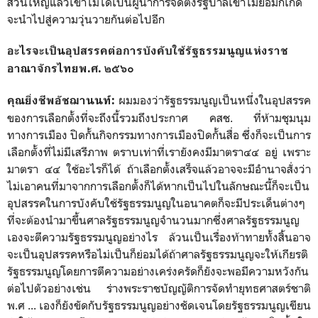
ส่วนใหญ่แล้วเขาไม่ได้เป็นผู้นำการจัดตั้งรัฐบาลเขาไม่ยอมก็เกิด
จะนำไปสู่ความวุ่นวายกันต่อไปอีก
อะไรจะเป็นอุปสรรคต่อการบังคับใช้รัฐธรรมนูญแห่งราช
อาณาจักรไทยพ.ศ. ๒๕๖๐
ผมมองว่ารัฐธรรมนูญเป็นหนึ่งในอุปสรรค
คุณยิ่งชีพอัชฌานนท์
:
ของการเลือกตั้งที่จะถึงนี้รวมถึงประกาศ คสช. ที่ห้ามชุมนุม
ทางการเมือง ปิดกั้นกิจกรรมทางการเมืองปิดกั้นสื่อ ซึ่งก็จะเป็นการ
เลือกตั้งที่ไม่มีเสรีภาพ ตราบเท่าที่เรายังคงมีมาตรา๔๔ อยู่ เพราะ
มาตรา ๔๔ ใช้อะไรก็ได้ ถ้าเลือกตั้งเสร็จแล้วอาจจะมีอำนาจสั่งว่า
ไม่เอาคนที่มาจากการเลือกตั้งก็ได้หากเป็นไปในลักษณะนี้ก็จะเป็น
อุปสรรคในการบังคับใช้รัฐธรรมนูญในอนาคตก็จะมีประเด็นต่างๆ
ที่จะต้องนำมาขึ้นศาลรัฐธรรมนูญจำนวนมากซึ่งศาลรัฐธรรมนูญ
เองจะตีความรัฐธรรมนูญอย่างไร ล้วนเป็นเรื่องท้าทายทั้งสิ้นอาจ
จะเป็นอุปสรรคหรือไม่เป็นก็ย่อมได้ถ้าศาลรัฐธรรมนูญจะให้เกียรติ
รัฐธรรมนูญโดยการตีความอย่างเคร่งครัดก็ยังจะพอมีความหวังกัน
ต่อไปตัวอย่างเช่น ร่างพระราชบัญญัติการจัดทำยุทธศาสตร์ชาติ
พ.ศ ... เองก็ยังขัดกับรัฐธรรมนูญอย่างชัดเจนโดยรัฐธรรมนูญเขียน