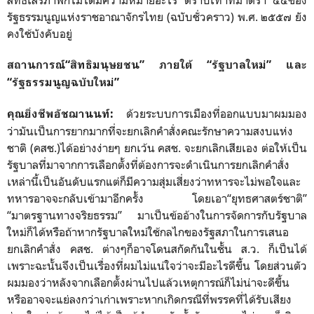
สิทธิเสรีภาพก็ไม่ได้มีความหมายอะไร ตราบเท่าที่มาตรา ๔๔ของ
รัฐธรรมนูญแห่งราชอาณาจักรไทย (ฉบับชั่วคราว) พ.ศ. ๒๕๕๗ ยัง
คงใช้บังคับอยู่
สถานการณ์“สิทธิมนุษยชน” ภายใต้ “รัฐบาลใหม่” และ
“รัฐธรรมนูญฉบับใหม่”
ด้วยระบบการเมืองที่ออกแบบมาผมมอง
คุณยิ่งชีพอัชฌานนท์
:
ว่ามันเป็นการยากมากที่จะยกเลิกคำสั่งคณะรักษาความสงบแห่ง
ชาติ (คสช.)ได้อย่างง่ายๆ ยกเว้น คสช. จะยกเลิกเสียเอง ต่อให้เป็น
รัฐบาลที่มาจากการเลือกตั้งที่ต้องการจะดำเนินการยกเลิกคำสั่ง
เหล่านี้เป็นอันดับแรกแต่ก็มีความสุ่มเสี่ยงว่าทหารจะไม่พอใจและ
ทหารอาจจะกลับเข้ามาอีกครั้ง โดยเอา“ยุทธศาสตร์ชาติ”
“มาตรฐานทางจริยธรรม” มาเป็นข้ออ้างในการจัดการกับรัฐบาล
ใหม่ก็ได้หรือถ้าหากรัฐบาลใหม่ใช้กลไกของรัฐสภาในการเสนอ
ยกเลิกคำสั่ง คสช. ต่างๆก็อาจโดนสกัดกันในชั้น ส.ว. ก็เป็นได้
เพราะฉะนั้นจึงเป็นเรื่องที่ผมไม่แน่ใจว่าจะมีอะไรดีขึ้น โดยส่วนตัว
ผมมองว่าหลังจากเลือกตั้งผ่านไปแล้วเหตุการณ์ก็ไม่น่าจะดีขึ้น
หรืออาจจะแย่ลงกว่าเก่าเพราะหากเกิดกรณีที่พรรคที่ได้รับเสียง