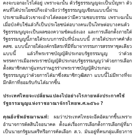
คงจะบอกอะไรได้อยู่ เพราะฉะนั้น ตัวรัฐธรรมนูญจะเป็นปัญหา ตัว
คนที่ได้ประโยชน์ก็จะอ้างอิงว่ารัฐธรรมนูญเขียนแบบนี้ผ่าน
ประชามติแล้วเขาจะอ้างได้ตลอดว่ามีความชอบธรรม เพราะฉะนั้น
เมื่อบังคับใช้แล้วก็เป็นประโยชน์ต่อบางคนเป็นโทษต่อบางคนตัว
รัฐธรรมนูญจะเป็นผลของความขัดแย้งเอง และการเลือกตั้งภายใต้
รัฐธรรมนูญนี้ภายใต้ระบบการนับที่นั่งแบบนี้ ภายใต้ประกาศคำสั่ง
คสช. แบบนี้ภายใต้องค์กรอิสระที่มีที่มาจากรรมการสรรหาชุดเดียว
แบบนี้ แล้วก็พระราชบัญญัติประกอบรัฐธรรมนูญ ว่าด้วย
พรรคการเมืองพระราชบัญญัติประกอบรัฐธรรมนูญว่าด้วยการเลือก
ตั้งสมาชิกสภาผู้แทนราษฎรร่างพระราชบัญญัติประกอบ
รัฐธรรมนูญว่าด้วยการได้มาซึ่งสมาชิกวุฒิสภา แบบนี้ไม่มีทางที่จะ
มีกติกาที่ยอมรับกันได้มากขึ้น
ประเทศไทยจะเปลี่ยนแปลงไปอย่างไรภายหลังประกาศใช้
รัฐธรรมนูญแห่งราชอาณาจักรไทยพ.ศ.๒๕๖๐
?
ผมว่าประเทศไทยจะอึดอัดมากขึ้นเพราะ
คุณยิ่งชีพอัชฌานนท์
:
อำนาจการตัดสินใจอนาคต ตั้งแต่เรื่องการเลือกตั้งการเลือกผู้ที่มา
เป็นนายกรัฐมนตรีหรือการคัดเลือก ส.ว. มันอยู่ที่คนกลุ่มเดียวการ