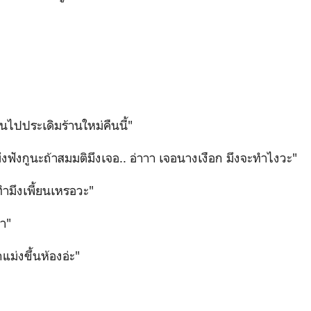
ไปประเดิมร้านใหม่คืนนี้"
มึงฟังกูนะถ้าสมมติมึงเจอ.. อ่าาา เจอนางเงือก มึงจะทำไงวะ"
นทำมึงเพี้ยนเหรอวะ"
มา"
แม่งขึ้นห้องอ่ะ"