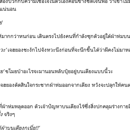
งสองบวกกับความเชื่อใจในตัวเองค่อนข้างชัดเจนพอ ว่าเขาไ
างแน่นอน
ย
’
มากกว่าหนก่อน เดินตรงไปยังคนที่กำลังซุกตัวอยู่ใต้ผ้าห่มบ
ะวะ
’
เจฮยองชะงักไปจังหวะนึงก่อนที่จะนึกขึ้นได้ว่าผีคงไม่ม
มย
’
ขโมยบ้าอะไรจะมานอนหลับปุ๋ยอยู่บนเตียงแบบนี้วะ
จฮยองตัดสินใจกระชากผ้าห่มออกจากเตียง หวังจะปลุกให้คนตร
ี่ผ้าห่มหลุดออก ตัวเจ้าปัญหาบนเตียงไร้ซึ่งสิ่งปกคลุมร่างกาย
่ง
จริงๆ
้าบนเตียงกูเนี่ย!!’