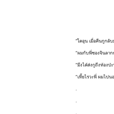
“
โดอุน เมื่อคืนกูกล
“
ผมกับพี่ซองจินลาก
“
มึงได้ส่งกูถึงห้องป่
“
เหี้ยไรวะพี่ ผมไปน
.
.
.