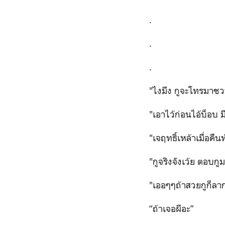
.
.
.
"
ไงมึง กูจะโทรมาชวน
"
เอาไว้ก่อนไอ้บ็อบ 
"
เจฤทธิ์เหล้าเมื่อคื
"
กูจริงจังเว้ย ตอบกู
"
เออๆๆถ้าสวยกูก็ลาก
“
ถ้าเจอผีอะ
”