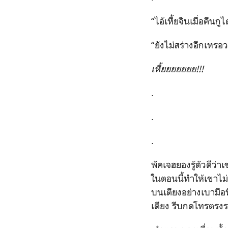
“
ไอ้เหี้ยจินเมื่อคืน
“
ยังไม่สร่างอีกเหรอ
เหี้ยยยยยยย
!!!
.
.
.
พัคเจฮยองรู้ตัวดีว่
ในตอนนี้ทำให้เขาไม่
บนเตียงอย่างเบามือ
เตียง รีบกดโทรตรงรา