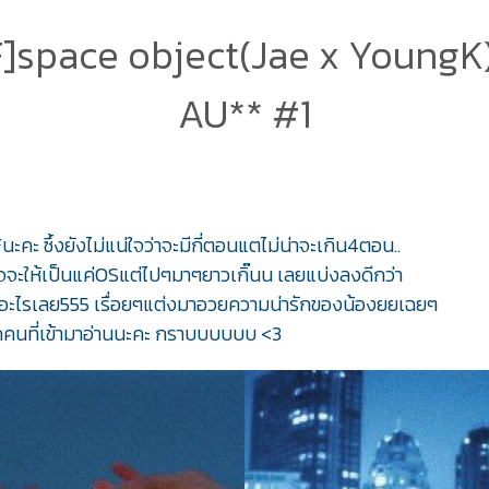
]space object(Jae x YoungK
AU** #1
SFนะคะ ซึ้งยังไม่แน่ใจว่าจะมีกี่ตอนแตไม่น่าจะเกิน4ตอน..
จะให้เป็นแค่OSแต่ไปๆมาๆยาวเกิ๊นน เลยแบ่งลงดีกว่า
ม่มีอะไรเลย555 เรื่อยๆแต่งมาอวยความน่ารักของน้องยยเฉยๆ
คนที่เข้ามาอ่านนะคะ กราบบบบบบ <3