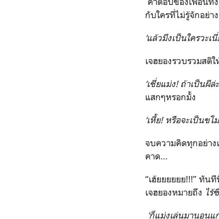
คำตอบของเพื่อนทั้
กับใครที่ไม่รู้จักอย่
‘
แล้วมึงเป็นใครวะเนี่
เจฮยองรวบรวมสติให้
‘
เชี่ยแม่ง
!
ถ้าเป็นผีล่
แสกๆหรอกมั้ง
‘
เหี้ย
!
หรือจะเป็นขโ
จบความคิดทุกอย่างเ
คาด...
“
เฮ้ยยยยยย
!!!”
ทันทีท
เจฮยองหมายถึง
ไร้ซึ
‘ก็แม่งเล่นมานอนแก้ผ