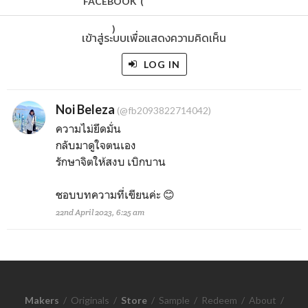
FACEBOOK
(
)
เข้าสู่ระบบเพื่อแสดงความคิดเห็น
LOG IN
Noi Beleza
(@fb2093822714042)
ความไม่ยึดมั่น
กลับมาดูใจตนเอง
รักษาจิตให้สงบ เบิกบาน
ชอบบทความที่เขียนค่ะ 😊
22nd April 2023, 6:25 am
Makers
/
Originals
/
Store
/
Sample
/
Redeem
/
About
/