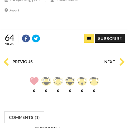
21st April 2023, 3:47 pm
dreamsmolecule
Report
64
SUBSCRIBE
VIEWS
PREVIOUS
NEXT
0
0
0
0
0
0
COMMENTS
(
1)