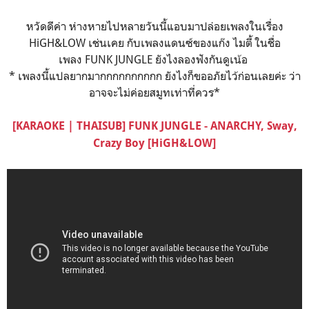
หวัดดีค่า ห่างหายไปหลายวันนี้แอบมาปล่อยเพลงในเรื่อง
HiGH&LOW เช่นเคย กับเพลงแดนซ์ของแก๊ง ไมตี้ ในชื่อ
เพลง FUNK JUNGLE ยังไงลองฟังกันดูเน้อ
* เพลงนี้แปลยากมากกกกกกกกกก ยังไงก็ขออภัยไว้ก่อนเลยค่ะ ว่า
อาจจะไม่ค่อยสมูทเท่าที่ควร*
[KARAOKE | THAISUB] FUNK JUNGLE - ANARCHY, Sway,
Crazy Boy [HiGH&LOW]