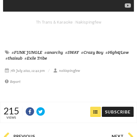
Th Trans & Karaoke : Nakispingfew
#FUNK JUNGLE
#anarchy
#SWAY
#Crazy Boy
#High&Low
#thaisub
#Exile Tribe
7th July 2021, 12:42 pm
nakispingfew
Report
215
SUBSCRIBE
VIEWS
PREVIOUS
NEXT