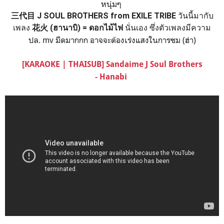
หนุ่มๆ
三代目 J SOUL BROTHERS from EXILE TRIBE
วันนี้มากับ
เพลง
花火 (ฮานาบิ) = ดอกไม้ไฟ
นั่นเอง ซึ่งตัวเพลงมีความ
เพราะมาก อยากให้ทุกคนได้ลองฟังกัน กับอีกหนึ่งผลงานเพลง
ปล. mv มืดมากกก อาจจะต้องเร่งแสงในการชม (ฮ่า)
คุณภาพนี้ แค่ฟังเสียงก็เศร้าแล้วแม่บอกเลย หนุ่มๆร้องกันเพราะ
มาก แถมไลน์เต้นก็สวย ห้ามพลาดนะคะบอกเลย
[KARAOKE | THAISUB]
Sandaime J Soul Brothers
-
Hanabi