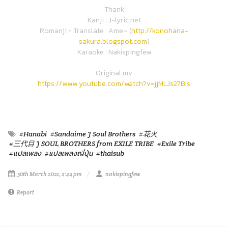
Thank
Kanji : J-lyric.net
Romanji + Translate : Ame~ (
http://konohana-
sakura.blogspot.com
)
Karaoke : Nakispingfew
Original mv
https://www.youtube.com/watch?v=jjMLJs27BIs
#Hanabi
#Sandaime J Soul Brothers
#花火
#三代目 J SOUL BROTHERS from EXILE TRIBE
#Exile Tribe
#แปลเพลง
#แปลเพลงญี่ปุ่น
#thaisub
30th March 2021, 2:42 pm
nakispingfew
Report