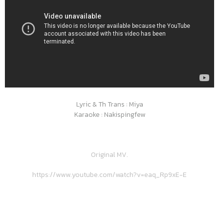
Lyric & Th Trans : Miya
Karaoke : Nakispingfew
Original MV.
https://www.youtube.com/watch?v=eaq_Rp9xE-E