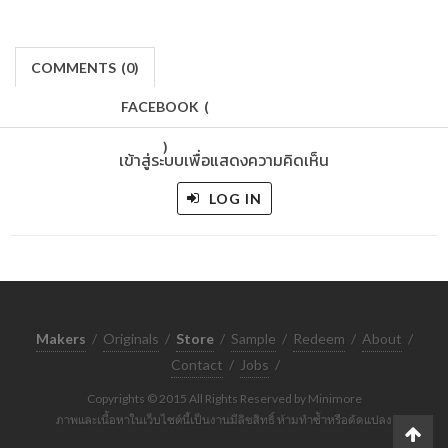
COMMENTS
(
0)
FACEBOOK
(
)
เข้าสู่ระบบเพื่อแสดงความคิดเห็น
LOG IN
Makers
/
Originals
/
Store
/
Sample
/
Redeem
/
About
/
Contact
/
Jobs
/
Copyrights © 2015 All Rights Reserved by Minimore
ภาพและเนื้อหาในเว็บไซต์นี้เป็นงานมีลิขสิทธิ์ ห้ามทำซ้ำหรือดัดแปลง