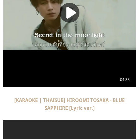
[KARAOKE | THAISUB] HIROOMI TOSAKA - BLUE
SAPPHIRE [Lyric ver.]