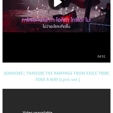
[KARAOKE| THAISUB] THE RAMPAGE FROM EXILE TRIBE
- FIND A WAY [Lyric ver.]