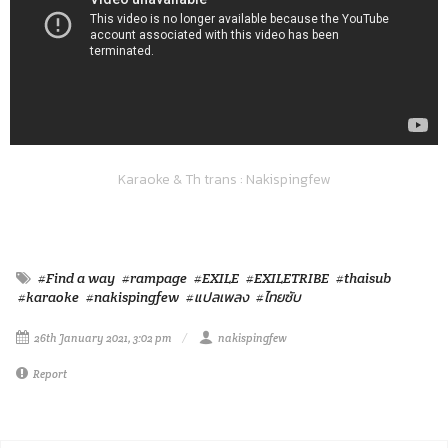
Karaoke & Th trans : Nakispingfew
#Find a way
#rampage
#EXILE
#EXILETRIBE
#thaisub
#karaoke
#nakispingfew
#แปลเพลง
#ไทยซับ
26th January 2021, 3:02 pm
nakispingfew
Report