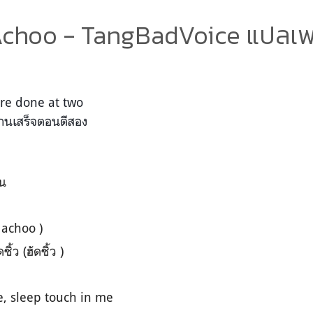
 Achoo - TangBadVoice แปลเ
’re done at two
งานเสร็จตอนตีสอง
ืน
 achoo )
้ว (ฮัดชิ้ว )
ee, sleep touch in me