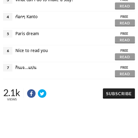
READ
ก๊อกๆ Kanto
4
FREE
READ
Paris dream
5
FREE
READ
Nice to read you
6
FREE
READ
กินเจ...แปน
7
FREE
READ
2.1k
SUBSCRIBE
VIEWS