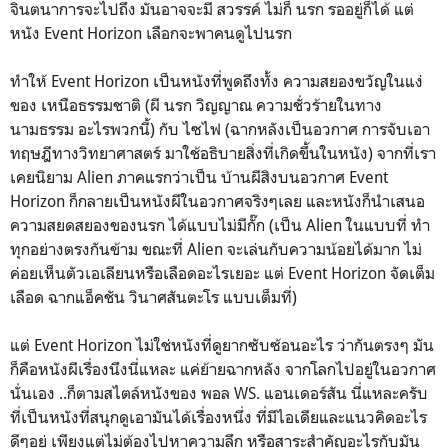
จินตนาการจะไปถึง มันอาจจะมี สวรรค์ ไม่ก็ นรก รออยู่ก็ได้ แต่
หนัง Event Horizon เลือกจะพาคนดูไปนรก
ทำให้ Event Horizon เป็นหนังที่พูดถึงทั้ง ความสยองขวัญในแง่
ของ เหนือธรรมชาติ (ผี นรก วิญญาณ ความชั่วร้ายในทาง
นามธรรม อะไรพวกนี้) กับ ไซไฟ (ฉากหลังเป็นอวกาศ การจับเอา
ทฤษฎีทางวิทยาศาสตร์ มาใช้อธิบายสิ่งที่เกิดขึ้นในหนัง) จากที่เรา
เคยนิยาม Alien ภาคแรกว่าเป็น บ้านผีสิงบนอวกาศ Event
Horizon ก็กลายเป็นหนังผีในอวกาศจริงๆเลย และหนังก็นำเสนอ
ความสยดสยองของนรก ได้แบบไม่มีกั๊ก (เป็น Alien ในแบบที่ ทำ
ทุกอย่างตรงกันข้าม ขณะที่ Alien จะเล่นกับความน้อยได้มาก ไม่
ค่อยเห็นตัวเอเลียนหรือเลือดอะไรเยอะ แต่ Event Horizon จัดเต็ม
เลือด ฉากแอ็คชัน วินาศสันตะโร แบบเต็มที่)
แต่ Event Horizon ไม่ใช่หนังที่ดูยากซับซ้อนอะไร ว่ากันตรงๆ มัน
ก็คือหนังผีเรื่องนึงนี่แหละ แค่ย้ายฉากหลัง จากโลกไปอยู่ในอวกาศ
นั่นเอง ..ก็ตามสไตล์หนังของ พอล WS. แอนเดอร์สัน นี่แหละครับ
ที่เป็นหนังที่สนุกดูเอามันได้เรื่องหนึ่ง ที่มีไอเดียและแนวคิดอะไร
ดีๆอยู่ เพียงแต่ไม่ต้องไปหาความลึก หรือสาระสำคัญอะไรกับมัน