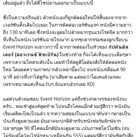
เดิมอยู่แล้ว ถึงได้ดีไซน์ยานออกมาเป็นแบบนี้
ซึ่งในความจริงแล้ว ตัวหนังเองก็ถูกตัดต่อใหม่ให้สั้นลงจากจาก
เวอร์ชันดั้งเดิมไปเยอะ ในการตัดต่อเวอร์ชันแรก หนังมีความยาว
ถึง 130 นาทีเลย ซึ่งหนังจะอุดมไปด้วยฉากรุนแรงโรคจิต มากกว่า
ที่เห็นในหนังเวอร์ชันฉายโรงมาก ฉากชะตากรรมของลูกเรือบน
Event Horizon จะยาวกว่านี้ ฉากภาพสยองในหัวของ
กัปตันมิล
ในช่วงท้าย ก็จะได้เห็นแบบเต็มๆตา
เลอร์ (ลอวเรนซ์ ฟิชเบิร์น)
เพราะความโหดระดับนั้น เลยทำให้สตูดิโอต้องสั่งให้ตัดต่อหนัง
ใหม่ โดยลดความภาพน่ากลัวเหล่านี้ลงไป จนหนังเหลือแค่ 90
นาที อย่างที่เราได้ดูกัน (น่าเสียดาย แต่ผมว่าโอเคแล้วแหละ
เพราะขนาดแค่เห็นแว้บๆ ยังแทบอ้วกเลย XD)
แต่ส่วนตัวผมชอบ Event Horizon แค่ถึงช่วงกลางๆของหนังนะ
ครับ.. พอเข้าสู่องค์สุดท้าย ไปจนถึงไคลแม็กส์ ผมรู้สึกว่า หนังมัน
เริ่มเตลิดเปิดเปิงแล้ว จากความสยองในแบบน่าค้นหา กลายเป็น
บันเทิงตูมตามเลย มันอาจจะปกติสำหรับหนังฟอร์มยักษ์จาก
ปลายๆยุค 90 ที่ไคลแม็กส์มันจะตูมตาม เน้นภาพสโลว์โมชัน (จน
ไม่รู้จะสโลว์อะไรนักหนาเหมือนกัน 555) แต่ผมรู้สึกว่ามันขัดกับสิ่ง