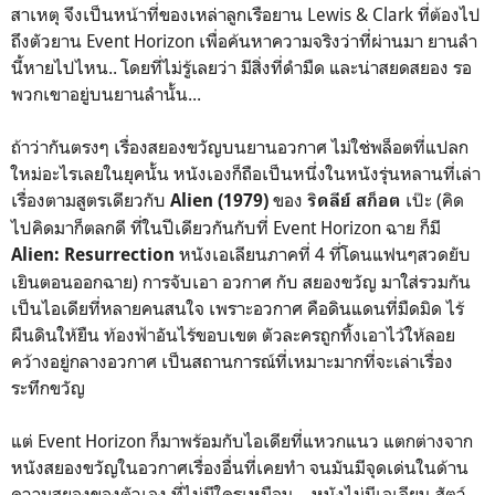
สาเหตุ จึงเป็นหน้าที่ของเหล่าลูกเรือยาน Lewis & Clark ที่ต้องไป
ถึงตัวยาน Event Horizon เพื่อค้นหาความจริงว่าที่ผ่านมา ยานลำ
นี้หายไปไหน.. โดยที่ไม่รู้เลยว่า มีสิ่งที่ดำมืด และน่าสยดสยอง รอ
พวกเขาอยู่บนยานลำนั้น...
ถ้าว่ากันตรงๆ เรื่องสยองขวัญบนยานอวกาศ ไม่ใช่พล็อตที่แปลก
ใหม่อะไรเลยในยุคนั้น หนังเองก็ถือเป็นหนึ่งในหนังรุ่นหลานที่เล่า
เรื่องตามสูตรเดียวกับ
ของ
เป๊ะ (คิด
Alien (1979)
ริดลีย์ สก็อต
ไปคิดมาก็ตลกดี ที่ในปีเดียวกันกับที่ Event Horizon ฉาย ก็มี
หนังเอเลียนภาคที่ 4 ที่โดนแฟนๆสวดยับ
Alien: Resurrection
เยินตอนออกฉาย) การจับเอา อวกาศ กับ สยองขวัญ มาใส่รวมกัน
เป็นไอเดียที่หลายคนสนใจ เพราะอวกาศ คือดินแดนที่มืดมิด ไร้
ผืนดินให้ยืน ท้องฟ้าอันไร้ขอบเขต ตัวละครถูกทิ้งเอาไว้ให้ลอย
คว้างอยู่กลางอวกาศ เป็นสถานการณ์ที่เหมาะมากที่จะเล่าเรื่อง
ระทึกขวัญ
แต่ Event Horizon ก็มาพร้อมกับไอเดียที่แหวกแนว แตกต่างจาก
หนังสยองขวัญในอวกาศเรื่องอื่นที่เคยทำ จนมันมีจุดเด่นในด้าน
ความสยองของตัวเอง ที่ไม่มีใครเหมือน... หนังไม่มีเอเลียน สัตว์