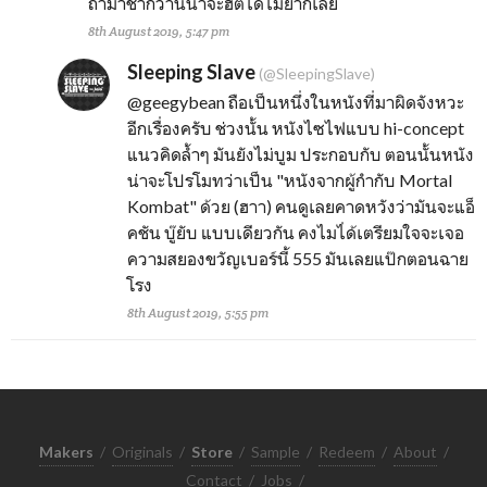
ถ้ามาช้ากว่านี้น่าจะฮิตได้ไม่ยากเลย
8th August 2019, 5:47 pm
Sleeping Slave
(@SleepingSlave)
@geegybean
ถือเป็นหนึ่งในหนังที่มาผิดจังหวะ
อีกเรื่องครับ ช่วงนั้น หนังไซไฟแบบ hi-concept
แนวคิดล้ำๆ มันยังไม่บูม ประกอบกับ ตอนนั้นหนัง
น่าจะโปรโมทว่าเป็น "หนังจากผู้กำกับ Mortal
Kombat" ด้วย (ฮาา) คนดูเลยคาดหวังว่ามันจะแอ็
คชัน บู๊ยับ แบบเดียวกัน คงไมไ่ด้เตรียมใจจะเจอ
ความสยองขวัญเบอร์นี้ 555 มันเลยแป๊กตอนฉาย
โรง
8th August 2019, 5:55 pm
Makers
/
Originals
/
Store
/
Sample
/
Redeem
/
About
/
Contact
/
Jobs
/