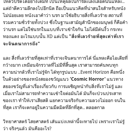
โหดวิปริตได้อย่างเต็มที่ เป็นเหตุผลในการละเลงเลือดนั่นแหละ..
แต่ถ้าตีความลึกลงไปอีกนิด ถือเป็นแนวคิดที่น่าสนใจสำหรับหนัง
ไม่น้อยเลย หนังเอาคำว่า นรก มาใช้อธิบายสิ่งที่เลวร้าย สถานที่
รวมความชั่วร้ายทั้งปวง ซึ่งในฐานะสามัญสำนึกของมนุษย์ ก็คือคำ
ว่านรก แต่ไม่ใช่นรกในแบบที่เราเข้าใจกัน ไม่ได้มีต้นงิ้ว กระทะ
ทองแดง อะไรแบบนั้น XD แต่เป็น
"สื่งที่เลวร้ายที่สุดเท่าที่เรา
จะจินตนาการถึง"
และ สื่งที่เลวร้ายที่สุดเท่าที่เราจะจินตนาการได้ นี่แหละคือไอเดียที่
กว้างมาก เหมือนจักรวาลที่ไม่มีที่สิ้นสุด เราสามารถค้นพบทุก
ความน่ากลัวที่เราไม่รู้จัก ได้ทุกรูปแบบ ..Event Horizon คือหนึ่ง
ในตัวอย่างของหนังสยองขวัญแนว
แนวทาง
'Cosmic Horror'
สยองขวัญที่เล่าเรื่องเกี่ยวกับ การเผชิญหน้ากับสิ่งที่เราไม่รู้ และ
เมื่อเราไม่สามารถทำความเข้าใจต่อมันได้ มันก็จะป่วนประสาท
ของเรา ทำให้เราเสียสติ แยกความจริงกับความลวงไม่ออก จนใน
ที่สุด เราก็จะตกอยู่ในความมืดมิดที่ลึกที่สุด.. ตลอดกาล
วิทยาศาสตร์ ไสยศาสตร์ เส้นแบ่งเหล่านี้จะหายไป เพราะเราไม่รู้
ว่า จริงๆแล้ว มันคืออะไร?