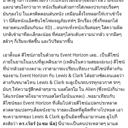
และน่าสนใจกว่ามาก หนังเริ่มต้นด้วยการใส่เพลงประกอบร็อคๆ
มันๆลงไป ในเครดิตตอนต้นหนัง เหมือนตั้งใจหลอกให้เราเข้าใจ
ว่า นี่คือหนังแอ็คชันไซไฟผจญภัยเท่ห์ๆ อีกเรื่อง (ซึ่งก็หลอกได้
หลายคนเหมือนกันนะ XD) ...จนกระทั่งหนังเริ่มค่อยๆ ใส่ความผิด
ปกติเข้ามาทีละเล็กละน้อย ที่ค่อยๆไต่ระดับความน่ากลัว จากมืดๆ
สลัวๆ ก็เริ่มจะชัดขึ้น และวิปริตมากขึ้น
เอาตั้งแต่ ดีไซน์ภายในตัวยาน Event Horizon เลย.. เป็นดีไซน์
ภายในยานในแบบที่ดูเพลินมาก (เพลินในความสยองอ่ะนะ) ดีไซน์
ที่น่ากลัวอย่างงดงาม เราสามารถเปรียบเทียบงานดีไซน์ที่ต่างกัน
ของยาน Event Horizon กับ Lewis & Clark ได้อย่างชัดเจนเลยว่า
ต่างกันขนาดไหน Lewis & Clark จะดูเป็นรถบรรทุกอวกาศ รกๆ
มันๆ ให้ความรู้สึกคล้ายๆยาน นอสโตรโม ใน Alien (ซึ่งหนังก็น่าจะ
ได้แรงบัลดาลใจมาจากนอสโตรโมนั่นแหละ) ..พอมาเทียบกับ
ดีไซน์ของ Event Horizon ที่เต็มไปด้วยดีไซน์แปลกประหลาด
ลวดลายแปลกๆเต็มผนังยาน รายละเอียดที่ดูผิดที่ทางไปหมด เอา
ซะความรกของ Lewis & Clark ดูเป็นมิตรขึ้นมามากเลย ดูไปก็
สงสัยว่า
นี่น่าจะเป็นคนประหลาดๆ มาแต่
ดร.เวียร์ (แซม นีล)