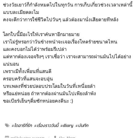
ช่วงวัยเยาว์ก็กำลังหมดไปในทุกวัน การเก็บเกี่ยวช่วงเวลาเหล่านี้
แบบละเมียดละไม
คงจะดีกว่าการใช้ชีวิตไปวันๆ แล้วต้องมานั่งเสียดายทีหลัง
โลกใบนี้มีอะไรให้เราค้นหาอีกมายมาย
เราไม่รู้หรอกว่าวันข้างหน้าจะเจอเรื่องโหดร้ายขนาดไหน
และคงบอกไม่ได้ว่าพร้อมรึเปล่า
แต่หากต้องเจอจริงๆ เราเชื่อว่า เราจะสามารถผ่านมันไปได้อย่าง
แน่นอน
เพราะมีทั้งเพื่อนที่แสนดี
ครอบครัวที่แสนจะอบอุ่น
บทเพลงที่ช่วยปลอบประโลมในวันที่เหนื่อยล้า
หรือแย่หน่อย ถ้าหากต้องผ่านมันไปเพียงลำพัง
ขอเบียร์เย็นๆดื่มซักหน่อยคงดีนะ :)
#ไดอารีที่รัก
#เรื่องราววันนี้
#diary
#บันทีก
3rd July 2023, 11:47 pm
Sky_Bbom