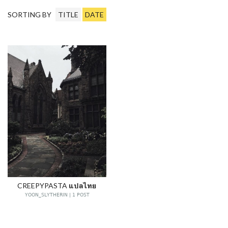
SORTING BY
TITLE
DATE
CREEPYPASTA แปลไทย
YOON_SLYTHERIN | 1 POST