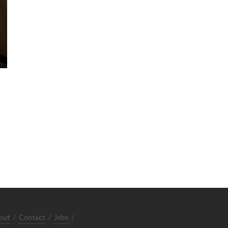
out
/
Contact
/
Jobs
/