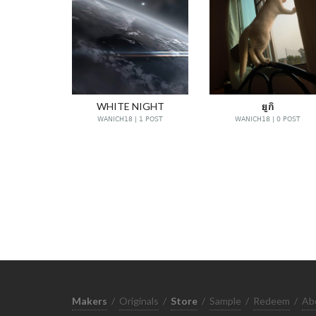
WHITE NIGHT
ยูกิ
WANICH18 | 1 POST
WANICH18 | 0 POST
Makers
/
Originals
/
Store
/
Sample
/
Redeem
/
Ab