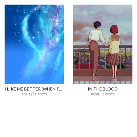
I LIKE ME BETTER (WHEN I'M WITH YOU)
IN THE BLOOD
ROSIE | 18 POSTS
ROSIE | 5 POSTS