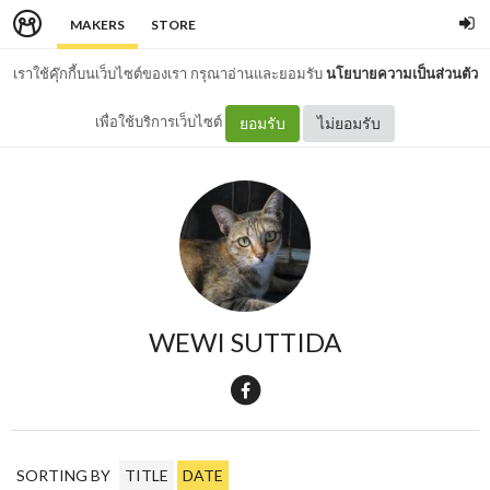
MAKERS
STORE
เราใช้คุ๊กกี้บนเว็บไซต์ของเรา กรุณาอ่านและยอมรับ
นโยบายความเป็นส่วนตัว
เพื่อใช้บริการเว็บไซต์
ยอมรับ
ไม่ยอมรับ
WEWI SUTTIDA
SORTING BY
TITLE
DATE